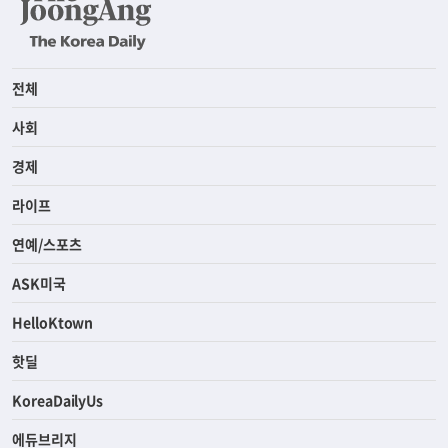
전체
사회
경제
라이프
연예/스포츠
ASK미국
HelloKtown
핫딜