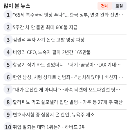
많이 본 뉴스
전체
로컬
1
"65세 복수국적 빗장 푸나"... 한국 정부, 연령 완화 전면 추진
2
5주간 차 안 몰면 최대 600불 지급
3
김원석 투자 사기 논란 고발 영상 파장
4
비영리 CEO, 노숙자 팔아 2년간 165만불
5
항공기 식기 카트 열었더니 구더기·곰팡이…LAX 기내식 업체 논란
6
한인 남성, 처형 상대로 성범죄…"선처해줬더니 배신자 취급"
7
“내가 운전한 게 아니다”…과속 티켓에 오토파일럿 탓한 운전자
8
할라피뇨 먹고 살모넬라 집단 발병…가주 등 27개 주 확산
9
변호사시험 중 심정지 온 한인, 뉴욕주 제소