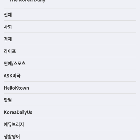
전체
사회
경제
라이프
연예/스포츠
ASK미국
HelloKtown
핫딜
KoreaDailyUs
에듀브리지