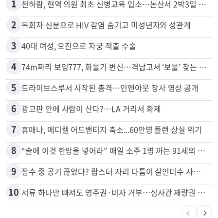
많이 본 뉴스
전체
로컬
1
천하람, 현역 의원 최초 신병교육 입소…논산서 2박3일 생활
2
목회자 신분으로 HIV 감염 숨기고 미성년자와 성관계
3
40대 여성, 오진으로 자궁 적출 수술
4
74m짜리 보잉777, 화물기 변신…격납고서 ‘보물’ 찾는 인천공항
5
드라이브스루서 시작된 총격…인앤아웃 참사 영상 공개
6
광고판 안에 사람이 산다?…LA 거리서 화제
7
휴매나, 메디캘 어드밴티지 축소...60만명 플랜 상실 위기
8
“술에 이것 한방울 넣어라” 매일 소주 1병 까는 91세의 철칙
9
잠수 중 공기 끊었다? 랍스터 자리 다툼이 살인미수 사건으로
10
서류 하나만 빠져도 영주권·비자 거부…심사관 재량권 대폭 확대