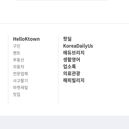
HelloKtown
핫딜
KoreaDailyUs
구인
에듀브리지
렌트
생활영어
부동산
업소록
자동차
의료관광
전문업체
해피빌리지
사고팔기
마켓세일
맛집