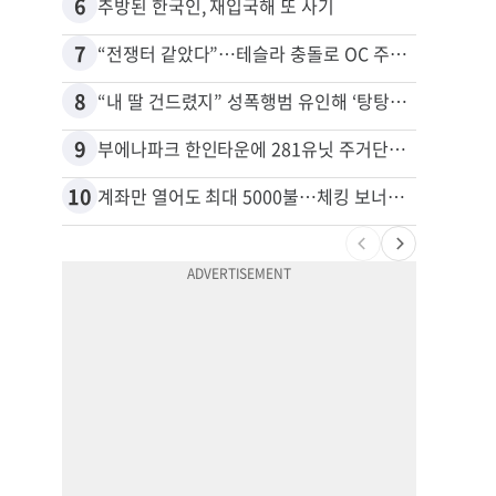
6
16
추방된 한국인, 재입국해 또 사기
7
17
“전쟁터 같았다”…테슬라 충돌로 OC 주택 4채 파손
8
18
“내 딸 건드렸지” 성폭행범 유인해 ‘탕탕’…아빠의 복수 결말
9
19
부에나파크 한인타운에 281유닛 주거단지 들어선다
10
20
계좌만 열어도 최대 5000불…체킹 보너스 무한 경쟁