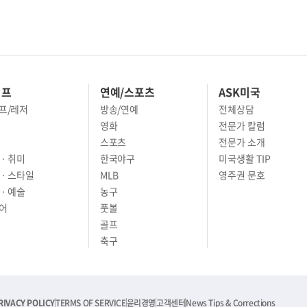
이프
연예/스포츠
ASK미국
프/레저
방송/연예
전체상담
영화
전문가 칼럼
스포츠
전문가 소개
· 취미
한국야구
미국생활 TIP
 · 스타일
MLB
영주권 문호
· 예술
농구
어
풋볼
골프
축구
RIVACY POLICY
TERMS OF SERVICE
윤리경영
고객센터
News Tips & Corrections