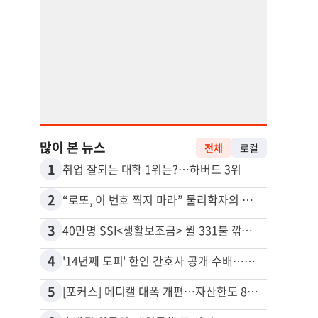
많이 본 뉴스
전체
로컬
1
11
취업 잘되는 대학 1위는?…하버드 3위
유학생
2
12
“로또, 이 번호 찍지 마라” 물리학자의 당첨금 높이는 비밀
3
13
40만명 SSI<생활보조금> 월 331불 깎이나
4
14
'14년째 도피' 한인 간호사 공개 수배…메디케어 사기 유죄
5
15
[포커스] 메디캘 대폭 개편…자산한도 84% 축소