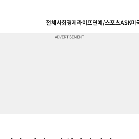
전체
사회
경제
라이프
연예/스포츠
ASK미