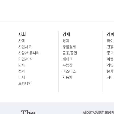
사회
경제
라
사회
경제
라이
사건사고
생활경제
건강
사람/커뮤니티
금융/증권
종교
이민/비자
재테크
여행 
교육
부동산
리빙
정치
비즈니스
문화 
국제
자동차
시니
오피니언
ABOUT
ADVERTISING
P