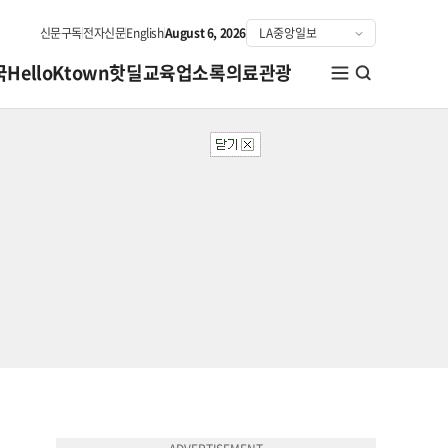
신문구독
전자신문
English
August 6, 2026
국
HelloKtown
핫딜
교육
업소록
의료관광