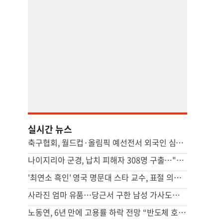
실시간 뉴스
축구협회, 월드컵·올림픽 예선전서 외국인 심판에 수차례 성접대
나이지리아 군경, 납치 피해자 308명 구출…"역대 하루 최대"
'최연소 흑인' 영국 명문대 스타 교수, 표절 의혹에 사임
사라진 엄마 유품…당근서 구한 남성 가사도우미가 범인이었다
노동연, 6년 만에 고용률 하락 전망 “반도체 호황, 고용 파급 적어”