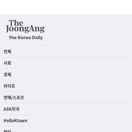
전체
사회
경제
라이프
연예/스포츠
ASK미국
HelloKtown
핫딜