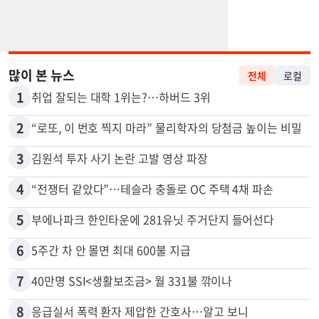
많이 본 뉴스
전체
로컬
1
취업 잘되는 대학 1위는?…하버드 3위
2
“로또, 이 번호 찍지 마라” 물리학자의 당첨금 높이는 비밀
3
김원석 투자 사기 논란 고발 영상 파장
4
“전쟁터 같았다”…테슬라 충돌로 OC 주택 4채 파손
5
부에나파크 한인타운에 281유닛 주거단지 들어선다
6
5주간 차 안 몰면 최대 600불 지급
7
40만명 SSI<생활보조금> 월 331불 깎이나
8
응급실서 폭력 환자 제압한 간호사…알고 보니