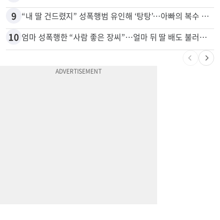
9
“내 딸 건드렸지” 성폭행범 유인해 ‘탕탕’…아빠의 복수 결말
10
엄마 성폭행한 “사람 좋은 장씨”…얼마 뒤 딸 배도 불러왔다