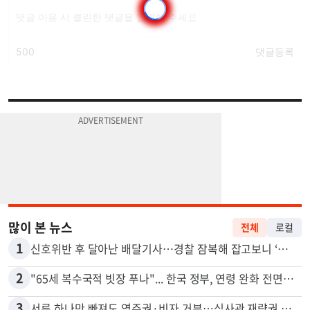
많이 본 뉴스
전체
로컬
1
신호위반 후 달아난 배달기사…경찰 잠복해 잡고보니 ‘반전’