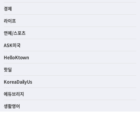
사회
경제
라이프
연예/스포츠
ASK미국
HelloKtown
핫딜
KoreaDailyUs
에듀브리지
생활영어
업소록