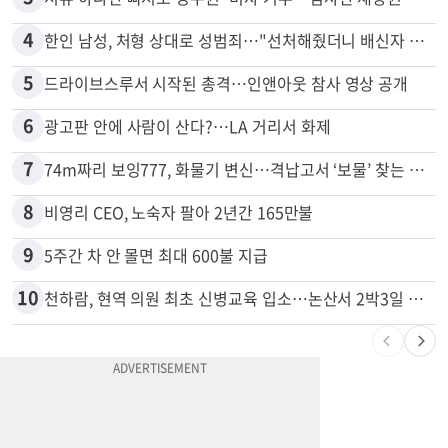
2
"65세 복수국적 빗장 푸나"... 한국 정부, 연령 완화 전면 추진
3
서류 하나만 빠져도 영주권·비자 거부…심사관 재량권 대폭 확대
4
한인 남성, 처형 상대로 성범죄…"선처해줬더니 배신자 취급"
5
드라이브스루서 시작된 총격…인앤아웃 참사 영상 공개
6
광고판 안에 사람이 산다?…LA 거리서 화제
7
74m짜리 보잉777, 화물기 변신…격납고서 ‘보물’ 찾는 인천공항
8
비영리 CEO, 노숙자 팔아 2년간 165만불
9
5주간 차 안 몰면 최대 600불 지급
10
천하람, 현역 의원 최초 신병교육 입소…논산서 2박3일 생활