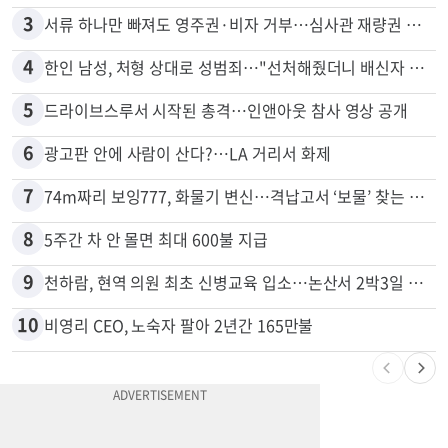
2
"65세 복수국적 빗장 푸나"... 한국 정부, 연령 완화 전면 추진
3
서류 하나만 빠져도 영주권·비자 거부…심사관 재량권 대폭 확대
4
한인 남성, 처형 상대로 성범죄…"선처해줬더니 배신자 취급"
5
드라이브스루서 시작된 총격…인앤아웃 참사 영상 공개
6
광고판 안에 사람이 산다?…LA 거리서 화제
7
74m짜리 보잉777, 화물기 변신…격납고서 ‘보물’ 찾는 인천공항
8
5주간 차 안 몰면 최대 600불 지급
9
천하람, 현역 의원 최초 신병교육 입소…논산서 2박3일 생활
10
비영리 CEO, 노숙자 팔아 2년간 165만불