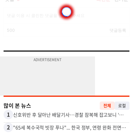
많이 본 뉴스
전체
로컬
1
신호위반 후 달아난 배달기사…경찰 잠복해 잡고보니 ‘반전’