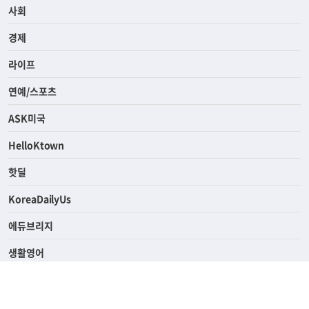
전체
사회
경제
라이프
연예/스포츠
ASK미국
HelloKtown
핫딜
KoreaDailyUs
에듀브리지
생활영어