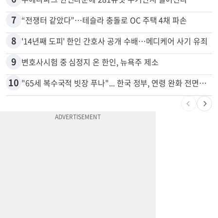
5
쌀·라면 값 최대 80% 할인…H마트 ‘폭탄 세일’
6
부에나파크 한인타운에 281유닛 주거단지 들어선다
7
“전쟁터 같았다”…테슬라 충돌로 OC 주택 4채 파손
8
'14년째 도피' 한인 간호사 공개 수배…메디케어 사기 유죄
9
변호사시험 중 심정지 온 한인, 뉴욕주 제소
10
"65세 복수국적 빗장 푸나"... 한국 정부, 연령 완화 전면 추진