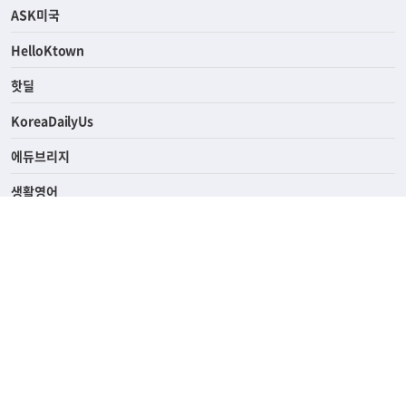
연예/스포츠
ASK미국
HelloKtown
핫딜
KoreaDailyUs
에듀브리지
생활영어
업소록
의료관광
해피빌리지
ABOUT
ADVERTISING
PRIVACY POLICY
TERMS OF SERVICE
윤리경영
고객센터
News Tips & Corrections