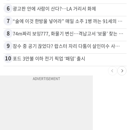
6
광고판 안에 사람이 산다?…LA 거리서 화제
7
“술에 이것 한방울 넣어라” 매일 소주 1병 까는 91세의 철칙
8
74m짜리 보잉777, 화물기 변신…격납고서 ‘보물’ 찾는 인천공항
9
잠수 중 공기 끊었다? 랍스터 자리 다툼이 살인미수 사건으로
10
포드 3만불 이하 전기 픽업 ‘패덤’ 출시