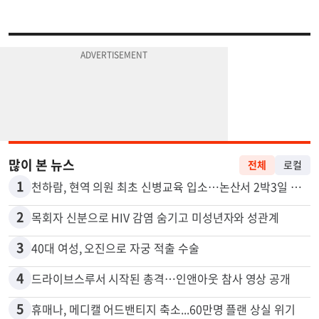
많이 본 뉴스
전체
로컬
1
천하람, 현역 의원 최초 신병교육 입소…논산서 2박3일 생활
2
목회자 신분으로 HIV 감염 숨기고 미성년자와 성관계
3
40대 여성, 오진으로 자궁 적출 수술
4
드라이브스루서 시작된 총격…인앤아웃 참사 영상 공개
5
휴매나, 메디캘 어드밴티지 축소...60만명 플랜 상실 위기