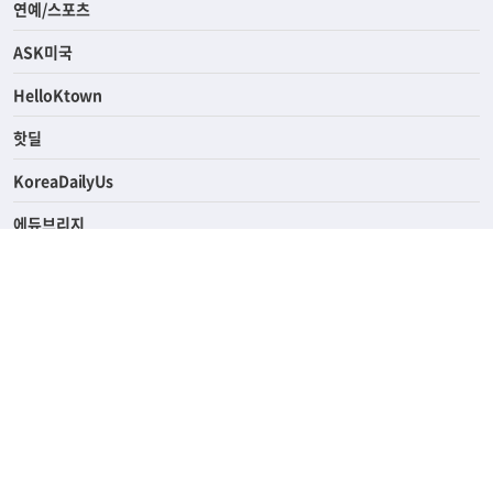
연예/스포츠
ASK미국
HelloKtown
핫딜
KoreaDailyUs
에듀브리지
생활영어
업소록
의료관광
해피빌리지
ABOUT
ADVERTISING
PRIVACY POLICY
TERMS OF SERVICE
윤리경영
고객센터
News Tips & Corrections
690 Wilshire Place Los Angeles, CA 90005