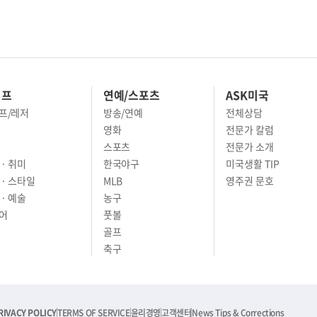
이프
연예/스포츠
ASK미국
프/레저
방송/연예
전체상담
영화
전문가 칼럼
스포츠
전문가 소개
· 취미
한국야구
미국생활 TIP
 · 스타일
MLB
영주권 문호
· 예술
농구
어
풋볼
골프
축구
RIVACY POLICY
TERMS OF SERVICE
윤리경영
고객센터
News Tips & Corrections