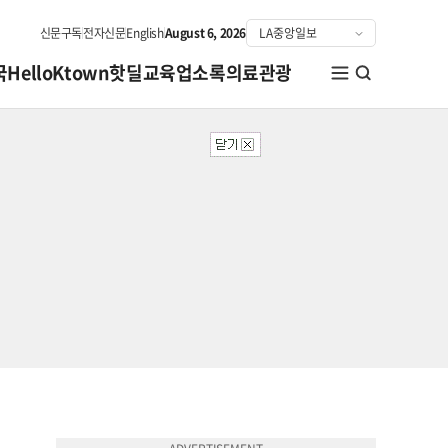
신문구독
전자신문
English
August 6, 2026
국
HelloKtown
핫딜
교육
업소록
의료관광