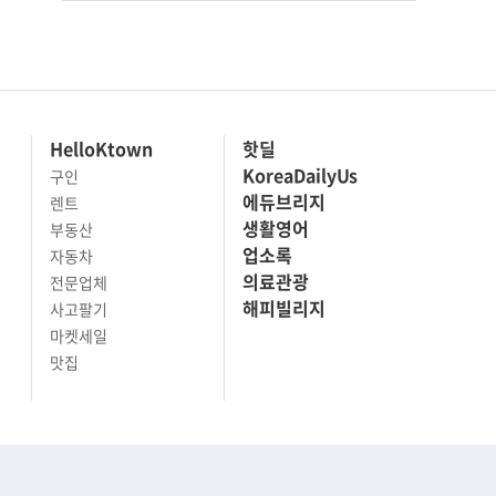
HelloKtown
핫딜
KoreaDailyUs
구인
에듀브리지
렌트
생활영어
부동산
업소록
자동차
의료관광
전문업체
해피빌리지
사고팔기
마켓세일
맛집