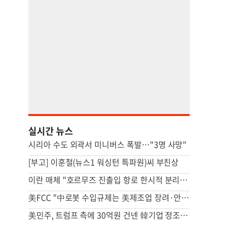
실시간 뉴스
시리아 수도 외곽서 미니버스 폭발…"3명 사망"
[부고] 이훈철(뉴스1 워싱턴 특파원)씨 부친상
이란 매체 "호르무즈 진출입 항로 한시적 분리…이후엔 중앙항로만"
美FCC "中로봇 수입규제는 美제조업 장려·안보위험 대응 목적"
美민주, 트럼프 측에 30억원 건넨 韓기업 정조준…"잠재적 뇌물"