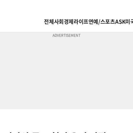
전체
사회
경제
라이프
연예/스포츠
ASK미