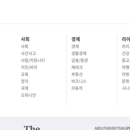
사회
경제
라
사회
경제
라이
사건사고
생활경제
건강
사람/커뮤니티
금융/증권
종교
이민/비자
재테크
여행 
교육
부동산
리빙
정치
비즈니스
문화 
국제
자동차
시니
오피니언
ABOUT
ADVERTISING
P