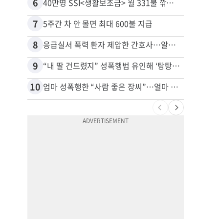
6
16
40만명 SSI<생활보조금> 월 331불 깎이나
7
17
5주간 차 안 몰면 최대 600불 지급
8
18
응급실서 폭력 환자 제압한 간호사…알고 보니
유학생
9
19
“내 딸 건드렸지” 성폭행범 유인해 ‘탕탕’…아빠의 복수 결말
10
20
엄마 성폭행한 “사람 좋은 장씨”…얼마 뒤 딸 배도 불러왔다
추방된