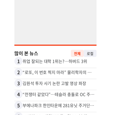
많이 본 뉴스
전체
로컬
1
11
취업 잘되는 대학 1위는?…하버드 3위
2
12
“로또, 이 번호 찍지 마라” 물리학자의 당첨금 높이는 비밀
3
13
김원석 투자 사기 논란 고발 영상 파장
4
14
“전쟁터 같았다”…테슬라 충돌로 OC 주택 4채 파손
5
15
부에나파크 한인타운에 281유닛 주거단지 들어선다