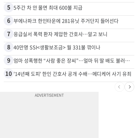
5
5주간 차 안 몰면 최대 600불 지급
6
부에나파크 한인타운에 281유닛 주거단지 들어선다
7
응급실서 폭력 환자 제압한 간호사…알고 보니
8
40만명 SSI<생활보조금> 월 331불 깎이나
9
엄마 성폭행한 “사람 좋은 장씨”…얼마 뒤 딸 배도 불러왔다
10
'14년째 도피' 한인 간호사 공개 수배…메디케어 사기 유죄