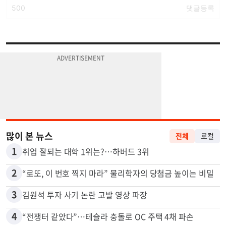
많이 본 뉴스
전체
로컬
1
취업 잘되는 대학 1위는?…하버드 3위
2
“로또, 이 번호 찍지 마라” 물리학자의 당첨금 높이는 비밀
3
김원석 투자 사기 논란 고발 영상 파장
4
“전쟁터 같았다”…테슬라 충돌로 OC 주택 4채 파손