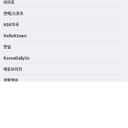
라이프
연예/스포츠
ASK미국
HelloKtown
핫딜
KoreaDailyUs
에듀브리지
생활영어
업소록
의료관광
해피빌리지
ABOUT
ADVERTISING
PRIVACY POLICY
TERMS OF SERVICE
윤리경영
고객센터
News Tips & Corrections