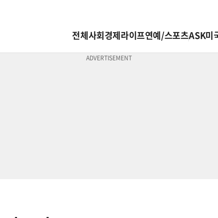
전체
사회
경제
라이프
연예/스포츠
ASK미