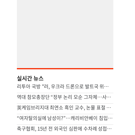
실시간 뉴스
리투아 국방 "러, 우크라 드론으로 발트국 위장공격 할수도"
역대 참모총장단 “정부 논리 모순 그자체…사관학교 통합, 재검토해야”
英케임브리지대 최연소 흑인 교수, 논물 표절 의혹에 사임
“여자탈의실에 남성이?”…캐리비안베이 침입 신고, 일주일째 못 잡았다
축구협회, 15년 전 외국인 심판에 수차례 성접대...월드컵 예선도 포함