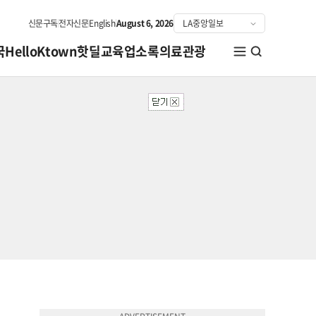
신문구독
전자신문
English
August 6, 2026
국
HelloKtown
핫딜
교육
업소록
의료관광