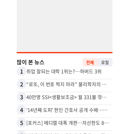
많이 본 뉴스
전체
로컬
1
11
취업 잘되는 대학 1위는?…하버드 3위
유학생
2
12
“로또, 이 번호 찍지 마라” 물리학자의 당첨금 높이는 비밀
3
13
40만명 SSI<생활보조금> 월 331불 깎이나
4
14
'14년째 도피' 한인 간호사 공개 수배…메디케어 사기 유죄
5
15
[포커스] 메디캘 대폭 개편…자산한도 84% 축소