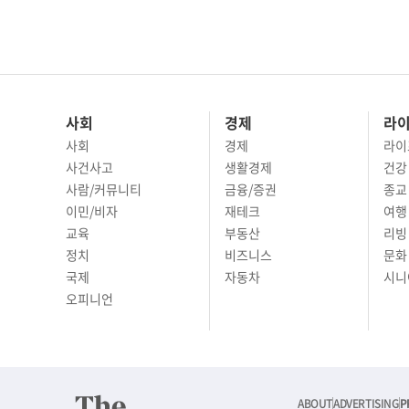
사회
경제
라
사회
경제
라이
사건사고
생활경제
건강
사람/커뮤니티
금융/증권
종교
이민/비자
재테크
여행 
교육
부동산
리빙
정치
비즈니스
문화 
국제
자동차
시니
오피니언
ABOUT
ADVERTISING
P