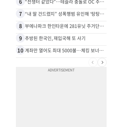
6
16
“전쟁터 같았다”…테슬라 충돌로 OC 주택 4채 파손
7
17
“내 딸 건드렸지” 성폭행범 유인해 ‘탕탕’…아빠의 복수 결말
8
18
부에나파크 한인타운에 281유닛 주거단지 들어선다
9
19
추방된 한국인, 재입국해 또 사기
10
20
계좌만 열어도 최대 5000불…체킹 보너스 무한 경쟁