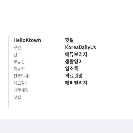
HelloKtown
핫딜
KoreaDailyUs
구인
에듀브리지
렌트
생활영어
부동산
업소록
자동차
의료관광
전문업체
해피빌리지
사고팔기
마켓세일
맛집