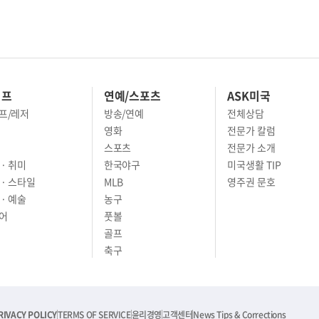
이프
연예/스포츠
ASK미국
프/레저
방송/연예
전체상담
영화
전문가 칼럼
스포츠
전문가 소개
· 취미
한국야구
미국생활 TIP
 · 스타일
MLB
영주권 문호
· 예술
농구
어
풋볼
골프
축구
RIVACY POLICY
TERMS OF SERVICE
윤리경영
고객센터
News Tips & Corrections