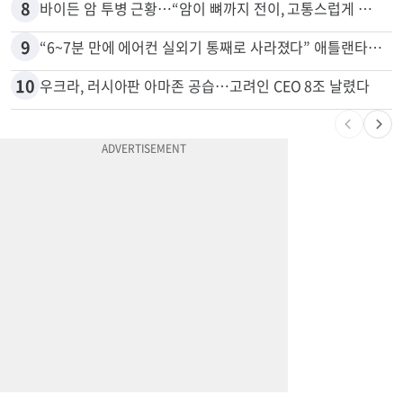
8
바이든 암 투병 근황…“암이 뼈까지 전이, 고통스럽게 투병 중”
9
“6~7분 만에 에어컨 실외기 통째로 사라졌다” 애틀랜타서 실외기 도난 급증
10
우크라, 러시아판 아마존 공습…고려인 CEO 8조 날렸다