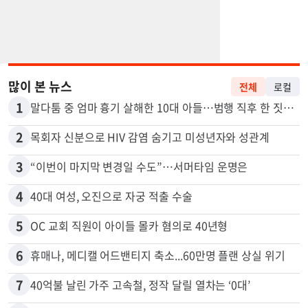
많이 본 뉴스
전체
로컬
1
말다툼 중 엄마 흉기 살해한 10대 아들…범행 직후 한 짓 충격
2
목회자 신분으로 HIV 감염 숨기고 미성년자와 성관계
3
“이번이 마지막 변경일 수도”…서머타임 운명은
4
40대 여성, 오진으로 자궁 적출 수술
5
OC 교회 직원이 아이들 몰카 혐의로 40년형
6
휴매나, 메디캘 어드밴티지 축소...60만명 플랜 상실 위기
7
40억불 날린 가주 고속철, 정작 달릴 열차는 ‘0대’