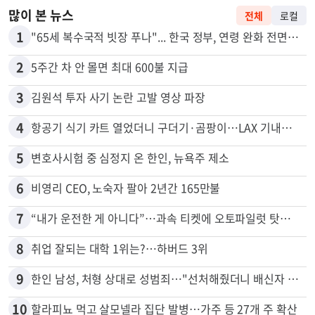
많이 본 뉴스
전체
로컬
1
"65세 복수국적 빗장 푸나"... 한국 정부, 연령 완화 전면 추진
2
5주간 차 안 몰면 최대 600불 지급
3
김원석 투자 사기 논란 고발 영상 파장
4
항공기 식기 카트 열었더니 구더기·곰팡이…LAX 기내식 업체 논란
5
변호사시험 중 심정지 온 한인, 뉴욕주 제소
6
비영리 CEO, 노숙자 팔아 2년간 165만불
7
“내가 운전한 게 아니다”…과속 티켓에 오토파일럿 탓한 운전자
8
취업 잘되는 대학 1위는?…하버드 3위
9
한인 남성, 처형 상대로 성범죄…"선처해줬더니 배신자 취급"
10
할라피뇨 먹고 살모넬라 집단 발병…가주 등 27개 주 확산