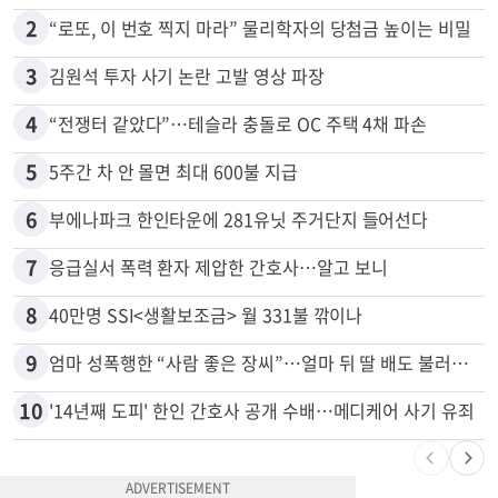
2
“로또, 이 번호 찍지 마라” 물리학자의 당첨금 높이는 비밀
3
김원석 투자 사기 논란 고발 영상 파장
4
“전쟁터 같았다”…테슬라 충돌로 OC 주택 4채 파손
5
5주간 차 안 몰면 최대 600불 지급
6
부에나파크 한인타운에 281유닛 주거단지 들어선다
7
응급실서 폭력 환자 제압한 간호사…알고 보니
8
40만명 SSI<생활보조금> 월 331불 깎이나
9
엄마 성폭행한 “사람 좋은 장씨”…얼마 뒤 딸 배도 불러왔다
10
'14년째 도피' 한인 간호사 공개 수배…메디케어 사기 유죄