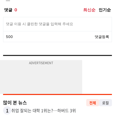
많이 본 뉴스
전체
로컬
1
취업 잘되는 대학 1위는?…하버드 3위