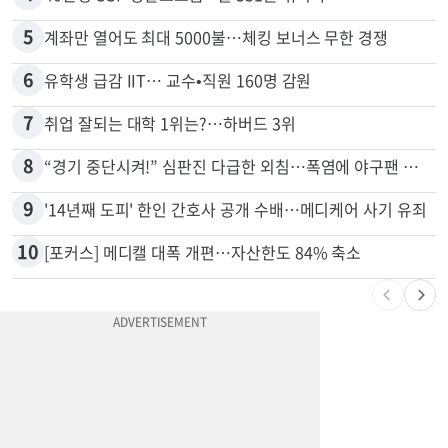
4
40만명 SSI<생활보조금> 월 331불 깎이나
5
계좌만 열어도 최대 5000불…체킹 보너스 무한 경쟁
6
유학생 급감 IIT… 교수•직원 160명 감원
7
취업 잘되는 대학 1위는?…하버드 3위
8
“경기 중단시켜!” 심판진 다급한 외침…폭염에 야구팬 쓰러졌다
9
'14년째 도피' 한인 간호사 공개 수배…메디케어 사기 유죄
10
[포커스] 메디캘 대폭 개편…자산한도 84% 축소