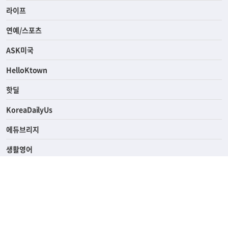
경제
라이프
연예/스포츠
ASK미국
HelloKtown
핫딜
KoreaDailyUs
에듀브리지
생활영어
업소록
의료관광