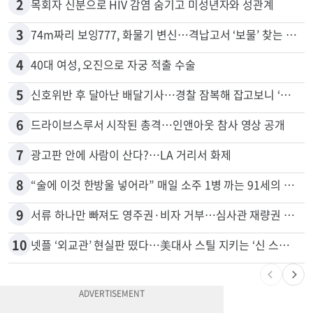
2
목회자 신분으로 HIV 감염 숨기고 미성년자와 성관계
3
74m짜리 보잉777, 화물기 변신…격납고서 ‘보물’ 찾는 인천공항
4
40대 여성, 오진으로 자궁 적출 수술
5
신호위반 후 달아난 배달기사…경찰 잠복해 잡고보니 ‘반전’
6
드라이브스루서 시작된 총격…인앤아웃 참사 영상 공개
7
광고판 안에 사람이 산다?…LA 거리서 화제
8
“술에 이것 한방울 넣어라” 매일 소주 1병 까는 91세의 철칙
9
서류 하나만 빠져도 영주권·비자 거부…심사관 재량권 대폭 확대
10
넷플 ‘외교관’ 현실판 떴다…美대사 스틸 지키는 ‘신 스틸러’