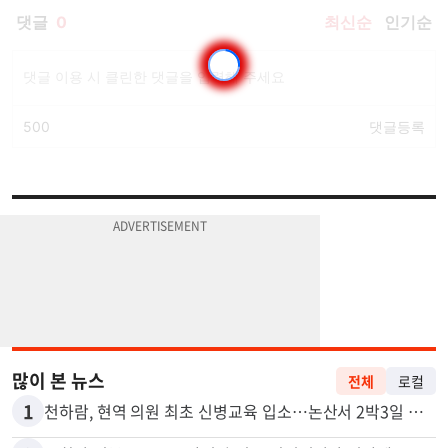
많이 본 뉴스
전체
로컬
1
천하람, 현역 의원 최초 신병교육 입소…논산서 2박3일 생활