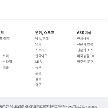
이프
연예/스포츠
ASK미국
프/레저
방송/연예
전체상담
영화
전문가 칼럼
스포츠
전문가 소개
· 취미
한국야구
미국생활 TIP
 · 스타일
MLB
영주권 문호
· 예술
농구
어
풋볼
골프
축구
RIVACY POLICY
TERMS OF SERVICE
윤리경영
고객센터
News Tips & Corrections