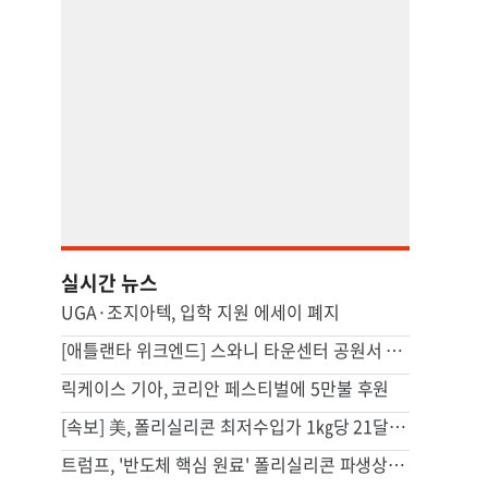
실시간 뉴스
UGA·조지아텍, 입학 지원 에세이 폐지
[애틀랜타 위크엔드] 스와니 타운센터 공원서 라이브 콘서트
릭케이스 기아, 코리안 페스티벌에 5만불 후원
[속보] 美, 폴리실리콘 최저수입가 1㎏당 21달러로…'덤핑 방지' 조치
트럼프, '반도체 핵심 원료' 폴리실리콘 파생상품에 15% 관세