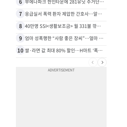
6
16
부에나파크 한인타운에 281유닛 주거단지 들어선다
7
17
응급실서 폭력 환자 제압한 간호사…알고 보니
8
18
40만명 SSI<생활보조금> 월 331불 깎이나
유학생
9
19
엄마 성폭행한 “사람 좋은 장씨”…얼마 뒤 딸 배도 불러왔다
10
20
쌀·라면 값 최대 80% 할인…H마트 ‘폭탄 세일’