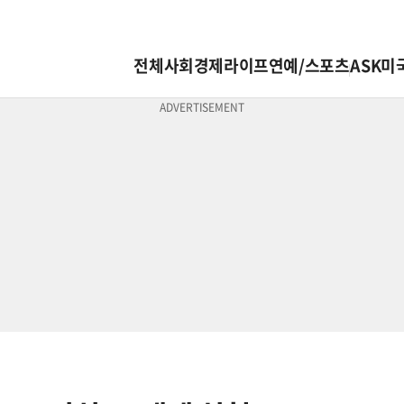
전체
사회
경제
라이프
연예/스포츠
ASK미