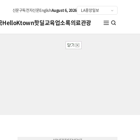
신문구독
전자신문
English
August 6, 2026
국
HelloKtown
핫딜
교육
업소록
의료관광