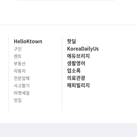
HelloKtown
핫딜
KoreaDailyUs
구인
에듀브리지
렌트
생활영어
부동산
업소록
자동차
의료관광
전문업체
해피빌리지
사고팔기
마켓세일
맛집