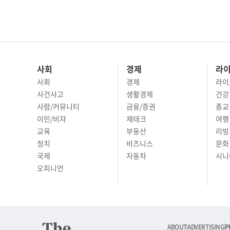
사회
경제
라
사회
경제
라이
사건사고
생활경제
건강
사람/커뮤니티
금융/증권
종교
이민/비자
재테크
여행 
교육
부동산
리빙
정치
비즈니스
문화 
국제
자동차
시니
오피니언
ABOUT
ADVERTISING
P