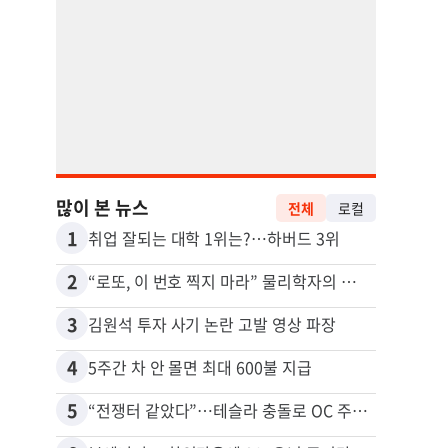
많이 본 뉴스
전체
로컬
1
11
취업 잘되는 대학 1위는?…하버드 3위
2
12
“로또, 이 번호 찍지 마라” 물리학자의 당첨금 높이는 비밀
3
13
김원석 투자 사기 논란 고발 영상 파장
4
14
5주간 차 안 몰면 최대 600불 지급
5
15
“전쟁터 같았다”…테슬라 충돌로 OC 주택 4채 파손