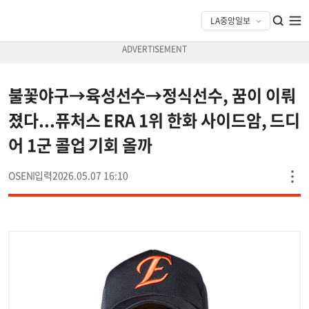
불꽃야구→육성선수→정식선수, 꿈이 이뤄
졌다...퓨처스 ERA 1위 한화 사이드암, 드디
어 1군 콜업 기회 올까
OSEN
2026.05.07 16:10