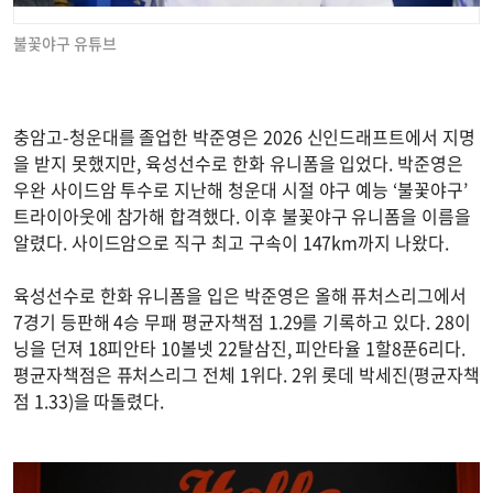
불꽃야구 유튜브
충암고-청운대를 졸업한 박준영은 2026 신인드래프트에서 지명
을 받지 못했지만, 육성선수로 한화 유니폼을 입었다. 박준영은
우완 사이드암 투수로 지난해 청운대 시절 야구 예능 ‘불꽃야구’
트라이아웃에 참가해 합격했다. 이후 불꽃야구 유니폼을 이름을
알렸다. 사이드암으로 직구 최고 구속이 147km까지 나왔다.
육성선수로 한화 유니폼을 입은 박준영은 올해 퓨처스리그에서
7경기 등판해 4승 무패 평균자책점 1.29를 기록하고 있다. 28이
닝을 던져 18피안타 10볼넷 22탈삼진, 피안타율 1할8푼6리다.
평균자책점은 퓨처스리그 전체 1위다. 2위 롯데 박세진(평균자책
점 1.33)을 따돌렸다.