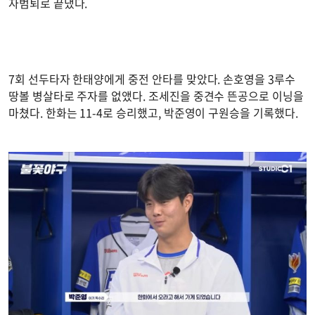
자범퇴로 끝냈다.
7회 선두타자 한태양에게 중전 안타를 맞았다. 손호영을 3루수
땅볼 병살타로 주자를 없앴다. 조세진을 중견수 뜬공으로 이닝을
마쳤다. 한화는 11-4로 승리했고, 박준영이 구원승을 기록했다.