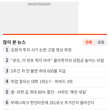
많이 본 뉴스
전체
로컬
1
김원석 투자 사기 논란 고발 영상 파장
2
“로또, 이 번호 찍지 마라” 물리학자의 당첨금 높이는 비밀
3
5주간 차 안 몰면 최대 600불 지급
4
취업 잘되는 대학 1위는?…하버드 3위
5
쌀·라면 값 최대 80% 할인…H마트 ‘폭탄 세일’