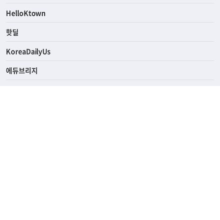
ASK미국
HelloKtown
핫딜
KoreaDailyUs
에듀브리지
생활영어
업소록
의료관광
해피빌리지
ABOUT
ADVERTISING
PRIVACY POLICY
TERMS OF SERVICE
윤리경영
고객센터
News Tips & Corrections
690 Wilshire Place Los Angeles, CA 90005