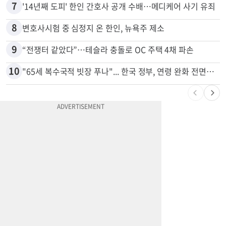
6
부에나파크 한인타운에 281유닛 주거단지 들어선다
7
'14년째 도피' 한인 간호사 공개 수배…메디케어 사기 유죄
8
변호사시험 중 심정지 온 한인, 뉴욕주 제소
9
“전쟁터 같았다”…테슬라 충돌로 OC 주택 4채 파손
10
"65세 복수국적 빗장 푸나"... 한국 정부, 연령 완화 전면 추진