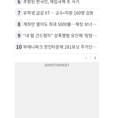
6
16
추방된 한국인, 재입국해 또 사기
7
17
유학생 급감 IIT… 교수•직원 160명 감원
8
18
계좌만 열어도 최대 5000불…체킹 보너스 무한 경쟁
9
19
“내 딸 건드렸지” 성폭행범 유인해 ‘탕탕’…아빠의 복수 결말
10
20
부에나파크 한인타운에 281유닛 주거단지 들어선다