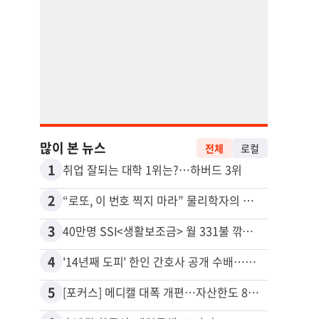
많이 본 뉴스
전체
로컬
1
11
취업 잘되는 대학 1위는?…하버드 3위
2
12
“로또, 이 번호 찍지 마라” 물리학자의 당첨금 높이는 비밀
3
13
40만명 SSI<생활보조금> 월 331불 깎이나
4
14
'14년째 도피' 한인 간호사 공개 수배…메디케어 사기 유죄
5
15
[포커스] 메디캘 대폭 개편…자산한도 84% 축소