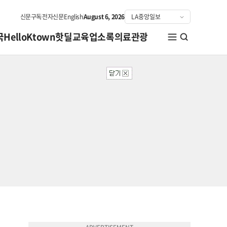
신문구독
전자신문
English
August 6, 2026
국
HelloKtown
핫딜
교육
업소록
의료관광