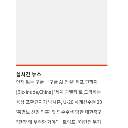
실시간 뉴스
인재 잃는 구글…‘구글 AI 전설’ 제프 딘까지 떠났다 [팩플]
[Biz-inside,China] ‘세계 광밸리’로 도약하는 中 우한...광전자정보 산업 경쟁력 ‘쑥쑥’
육상 포환던지기 박시훈, U-20 세계선수권 20m31로 은메달
‘홍명보 선임 의혹’ 첫 압수수색 당한 대한축구협회
“탄약 왜 부족한 거야”…트럼프, ‘이란전 무기 고갈’에 국방장관 질책