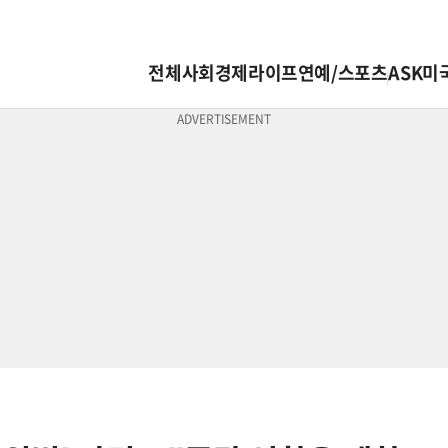
전체
사회
경제
라이프
연예/스포츠
ASK미