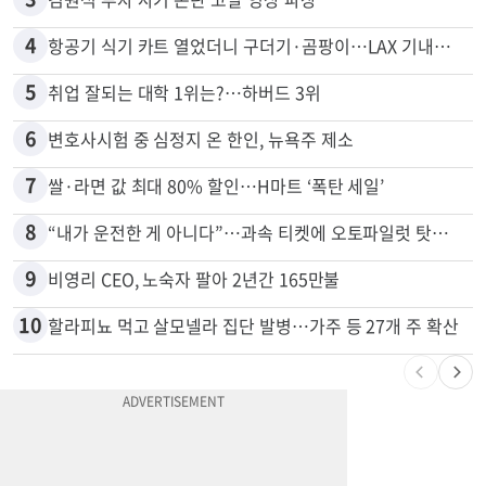
4
항공기 식기 카트 열었더니 구더기·곰팡이…LAX 기내식 업체 논란
5
취업 잘되는 대학 1위는?…하버드 3위
6
변호사시험 중 심정지 온 한인, 뉴욕주 제소
7
쌀·라면 값 최대 80% 할인…H마트 ‘폭탄 세일’
8
“내가 운전한 게 아니다”…과속 티켓에 오토파일럿 탓한 운전자
9
비영리 CEO, 노숙자 팔아 2년간 165만불
10
할라피뇨 먹고 살모넬라 집단 발병…가주 등 27개 주 확산