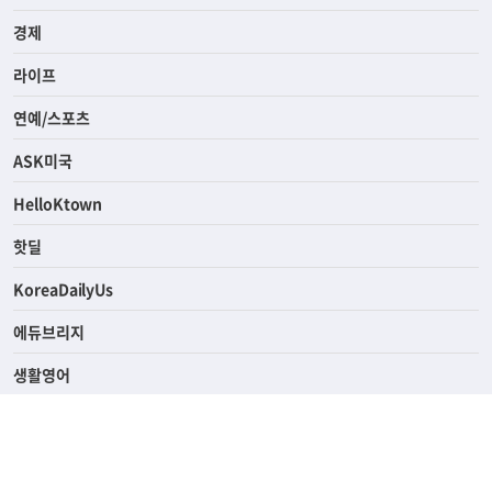
경제
라이프
연예/스포츠
ASK미국
HelloKtown
핫딜
KoreaDailyUs
에듀브리지
생활영어
업소록
의료관광