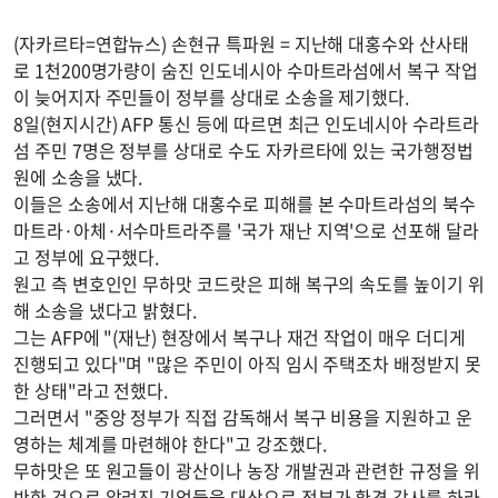
(자카르타=연합뉴스) 손현규 특파원 = 지난해 대홍수와 산사태
로 1천200명가량이 숨진 인도네시아 수마트라섬에서 복구 작업
이 늦어지자 주민들이 정부를 상대로 소송을 제기했다.
8일(현지시간) AFP 통신 등에 따르면 최근 인도네시아 수라트라
섬 주민 7명은 정부를 상대로 수도 자카르타에 있는 국가행정법
원에 소송을 냈다.
이들은 소송에서 지난해 대홍수로 피해를 본 수마트라섬의 북수
마트라·아체·서수마트라주를 '국가 재난 지역'으로 선포해 달라
고 정부에 요구했다.
원고 측 변호인인 무하맛 코드랏은 피해 복구의 속도를 높이기 위
해 소송을 냈다고 밝혔다.
그는 AFP에 "(재난) 현장에서 복구나 재건 작업이 매우 더디게
진행되고 있다"며 "많은 주민이 아직 임시 주택조차 배정받지 못
한 상태"라고 전했다.
그러면서 "중앙 정부가 직접 감독해서 복구 비용을 지원하고 운
영하는 체계를 마련해야 한다"고 강조했다.
무하맛은 또 원고들이 광산이나 농장 개발권과 관련한 규정을 위
반한 것으로 알려진 기업들을 대상으로 정부가 환경 감사를 하라