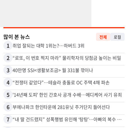
많이 본 뉴스
전체
로컬
1
취업 잘되는 대학 1위는?…하버드 3위
2
“로또, 이 번호 찍지 마라” 물리학자의 당첨금 높이는 비밀
3
40만명 SSI<생활보조금> 월 331불 깎이나
4
“전쟁터 같았다”…테슬라 충돌로 OC 주택 4채 파손
5
'14년째 도피' 한인 간호사 공개 수배…메디케어 사기 유죄
6
부에나파크 한인타운에 281유닛 주거단지 들어선다
7
“내 딸 건드렸지” 성폭행범 유인해 ‘탕탕’…아빠의 복수 결말