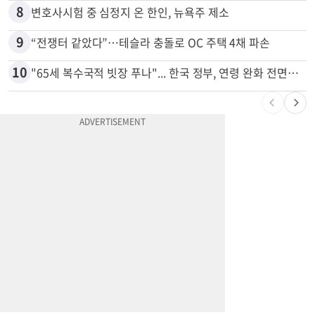
7
'14년째 도피' 한인 간호사 공개 수배…메디케어 사기 유죄
8
변호사시험 중 심정지 온 한인, 뉴욕주 제소
9
“전쟁터 같았다”…테슬라 충돌로 OC 주택 4채 파손
10
"65세 복수국적 빗장 푸나"... 한국 정부, 연령 완화 전면 추진