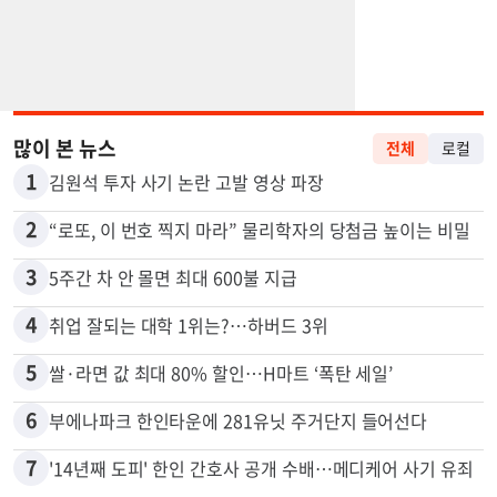
많이 본 뉴스
전체
로컬
1
김원석 투자 사기 논란 고발 영상 파장
2
“로또, 이 번호 찍지 마라” 물리학자의 당첨금 높이는 비밀
3
5주간 차 안 몰면 최대 600불 지급
4
취업 잘되는 대학 1위는?…하버드 3위
5
쌀·라면 값 최대 80% 할인…H마트 ‘폭탄 세일’
6
부에나파크 한인타운에 281유닛 주거단지 들어선다