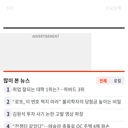
많이 본 뉴스
전체
로컬
1
취업 잘되는 대학 1위는?…하버드 3위
2
“로또, 이 번호 찍지 마라” 물리학자의 당첨금 높이는 비밀
3
김원석 투자 사기 논란 고발 영상 파장
4
“전쟁터 같았다”…테슬라 충돌로 OC 주택 4채 파손