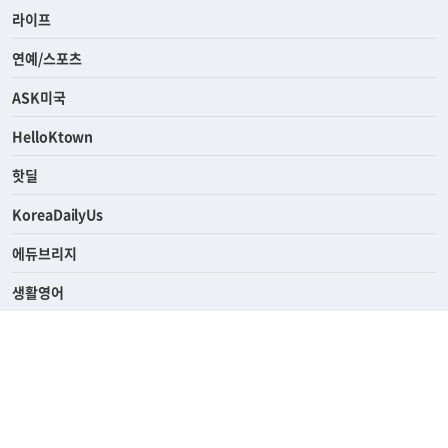
라이프
연예/스포츠
ASK미국
HelloKtown
핫딜
KoreaDailyUs
에듀브리지
생활영어
업소록
의료관광
해피빌리지
ABOUT
ADVERTISING
PRIVACY POLICY
TERMS OF SERVICE
윤리경영
고객센터