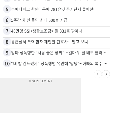
5
부에나파크 한인타운에 281유닛 주거단지 들어선다
6
5주간 차 안 몰면 최대 600불 지급
7
40만명 SSI<생활보조금> 월 331불 깎이나
8
응급실서 폭력 환자 제압한 간호사…알고 보니
9
엄마 성폭행한 “사람 좋은 장씨”…얼마 뒤 딸 배도 불러왔다
10
“내 딸 건드렸지” 성폭행범 유인해 ‘탕탕’…아빠의 복수 결말