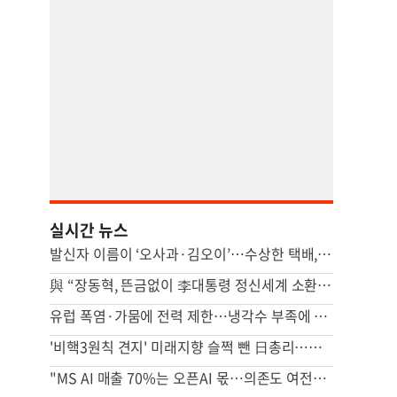
실시간 뉴스
발신자 이름이 ‘오사과·김오이’…수상한 택배, 알고보니
與 “장동혁, 뜬금없이 李대통령 정신세계 소환…역대급 망언”
유럽 폭염·가뭄에 전력 제한…냉각수 부족에 원전도 차질
'비핵3원칙 견지' 미래지향 슬쩍 뺀 日총리…수정야욕 스멀스멀
"MS AI 매출 70%는 오픈AI 몫…의존도 여전히 높아"