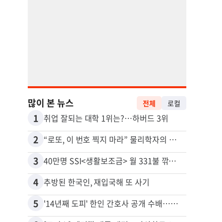
많이 본 뉴스
전체
로컬
1
11
취업 잘되는 대학 1위는?…하버드 3위
2
12
“로또, 이 번호 찍지 마라” 물리학자의 당첨금 높이는 비밀
3
13
40만명 SSI<생활보조금> 월 331불 깎이나
4
14
추방된 한국인, 재입국해 또 사기
5
15
'14년째 도피' 한인 간호사 공개 수배…메디케어 사기 유죄