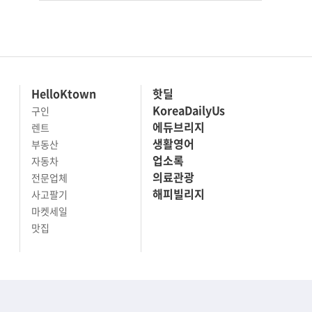
HelloKtown
핫딜
KoreaDailyUs
구인
에듀브리지
렌트
생활영어
부동산
업소록
자동차
의료관광
전문업체
해피빌리지
사고팔기
마켓세일
맛집