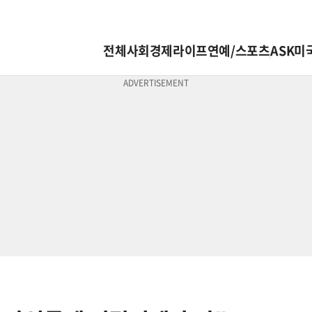
전체
사회
경제
라이프
연예/스포츠
ASK미