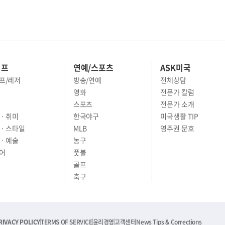
이프
연예/스포츠
ASK미국
프/레저
방송/연예
전체상담
영화
전문가 칼럼
스포츠
전문가 소개
· 취미
한국야구
미국생활 TIP
 · 스타일
MLB
영주권 문호
· 예술
농구
어
풋볼
골프
축구
RIVACY POLICY
TERMS OF SERVICE
윤리경영
고객센터
News Tips & Corrections