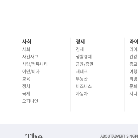
사회
경제
라
사회
경제
라이
사건사고
생활경제
건강
사람/커뮤니티
금융/증권
종교
이민/비자
재테크
여행 
교육
부동산
리빙
정치
비즈니스
문화 
국제
자동차
시니
오피니언
ABOUT
ADVERTISING
P