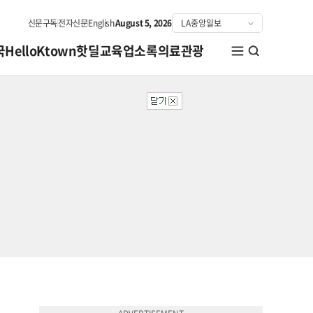
신문구독
전자신문
English
August 5, 2026
국
HelloKtown
핫딜
교육
업소록
의료관광