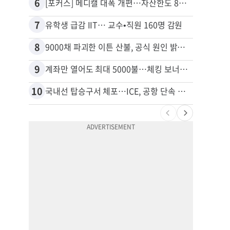
6
16
[포커스] 메디캘 대폭 개편…자산한도 84% 축소
7
17
유학생 급감 IIT… 교수•직원 160명 감원
8
18
9000채 파괴한 이튼 산불, 공식 원인 밝혀졌다
9
19
계좌만 열어도 최대 5000불…체킹 보너스 무한 경쟁
10
20
국내선 탑승구서 체포…ICE, 공항 단속 확대