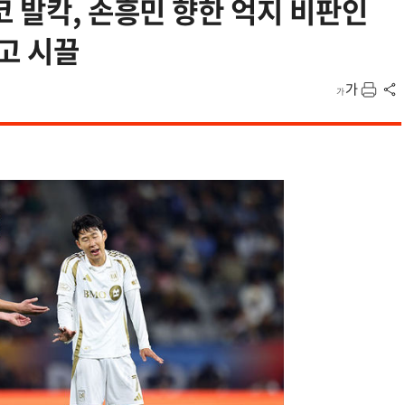
코 발칵, 손흥민 향한 억지 비판인
고 시끌