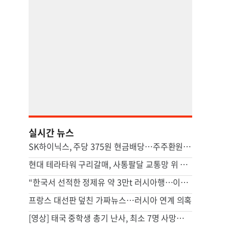
실시간 뉴스
SK하이닉스, 주당 375원 현금배당…주주환원책 9월 내 발표
현대 테라타워 구리갈매, 사통팔달 교통망 위 복합 비즈니스 캠퍼스
“한국서 선적한 정제유 약 3만t 러시아행…이례적 거래”
프랑스 대선판 덮친 가짜뉴스…러시아 연계 의혹
[영상] 태국 중학생 총기 난사, 최소 7명 사망…집에선 살해된 조부모