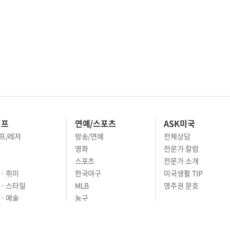
이프
연예/스포츠
ASK미국
프/레저
방송/연예
전체상담
영화
전문가 칼럼
스포츠
전문가 소개
· 취미
한국야구
미국생활 TIP
 · 스타일
MLB
영주권 문호
· 예술
농구
어
풋볼
골프