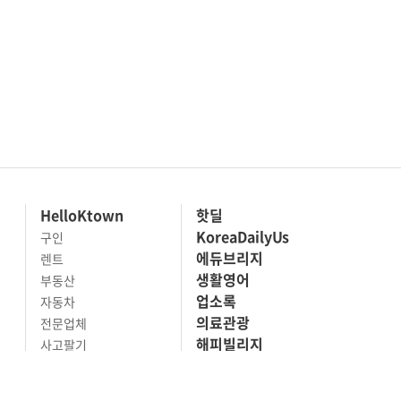
HelloKtown
핫딜
KoreaDailyUs
구인
에듀브리지
렌트
생활영어
부동산
업소록
자동차
의료관광
전문업체
해피빌리지
사고팔기
마켓세일
맛집