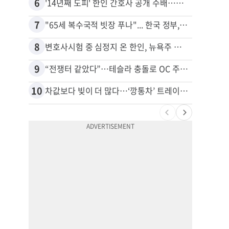
6
16
'14년째 도피' 한인 간호사 공개 수배…메디케어 사기 유죄
7
17
"65세 복수국적 빗장 푸나"... 한국 정부, 연령 완화 전면 추진
8
18
변호사시험 중 심정지 온 한인, 뉴욕주 제소
9
19
“전쟁터 같았다”…테슬라 충돌로 OC 주택 4채 파손
10
20
차값보다 빚이 더 많다…‘깡통차’ 트레이드인 급증