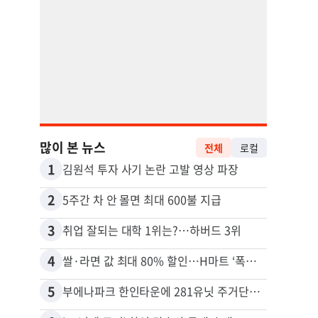
많이 본 뉴스
전체
로컬
1
11
김원석 투자 사기 논란 고발 영상 파장
2
12
5주간 차 안 몰면 최대 600불 지급
3
13
취업 잘되는 대학 1위는?…하버드 3위
4
14
쌀·라면 값 최대 80% 할인…H마트 ‘폭탄 세일’
5
15
부에나파크 한인타운에 281유닛 주거단지 들어선다