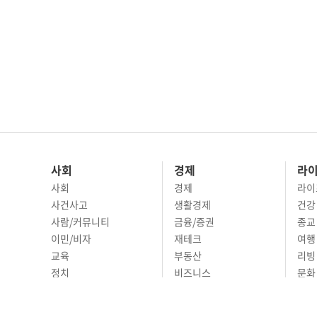
사회
경제
라
사회
경제
라이
사건사고
생활경제
건강
사람/커뮤니티
금융/증권
종교
이민/비자
재테크
여행 
교육
부동산
리빙
정치
비즈니스
문화 
국제
자동차
시니
오피니언