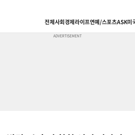
전체
사회
경제
라이프
연예/스포츠
ASK미