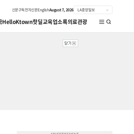
신문구독
전자신문
English
August 7, 2026
국
HelloKtown
핫딜
교육
업소록
의료관광