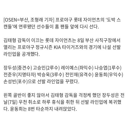
[OSEN=부산, 조형래 기자] 프로야구 롯데 자이언츠의 ‘도박 스
캔들’에 연루됐던 선수들이 홈 팬들 앞에 다시 선다.
김태형 감독이 이끄는 롯데 자이언츠는 8일 부산 사직구장에서
열리는 프로야구 정규시즌 KIA 타이거즈와의 경기에 나설 선발
라인업을 공개했다.
장두성(중견수) 고승민(2루수) 레이예스(좌익수) 나승엽(1루수)
전준우(지명타자) 박승욱(3루수) 전민재(유격수) 윤동희(우익수)
손성빈(포수)으로 선발 라인업을 꾸렸다.
왼쪽 골반이 좋지 않아서 김태형 감독을 걱정케 했던 장두성은 전
날(7일) 우천 취소로 하루 휴식을 취한 뒤 선발 라인업에 복귀했
다. 윤동희는 8번 타순까지 내려앉았다.