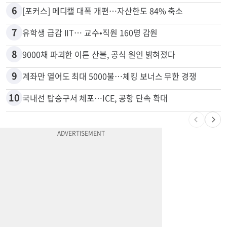
6
[포커스] 메디캘 대폭 개편…자산한도 84% 축소
7
유학생 급감 IIT… 교수•직원 160명 감원
8
9000채 파괴한 이튼 산불, 공식 원인 밝혀졌다
9
계좌만 열어도 최대 5000불…체킹 보너스 무한 경쟁
10
국내선 탑승구서 체포…ICE, 공항 단속 확대