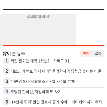
많이 본 뉴스
전체
로컬
1
취업 잘되는 대학 1위는?…하버드 3위
2
“로또, 이 번호 찍지 마라” 물리학자의 당첨금 높이는 비밀
3
40만명 SSI<생활보조금> 월 331불 깎이나
4
추방된 한국인, 재입국해 또 사기
5
'14년째 도피' 한인 간호사 공개 수배…메디케어 사기 유죄