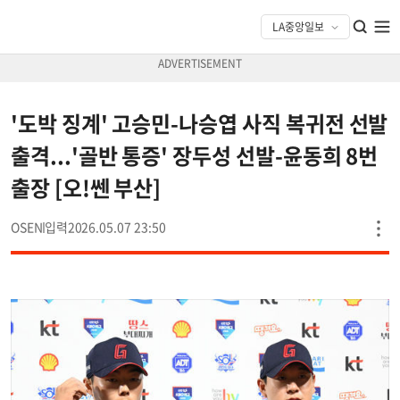
'도박 징계' 고승민-나승엽 사직 복귀전 선발
출격...'골반 통증' 장두성 선발-윤동희 8번
출장 [오!쎈 부산]
OSEN
2026.05.07 23:50