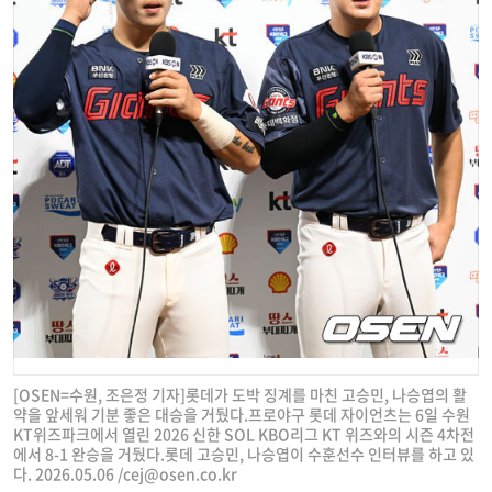
[OSEN=수원, 조은정 기자]롯데가 도박 징계를 마친 고승민, 나승엽의 활
약을 앞세워 기분 좋은 대승을 거뒀다.프로야구 롯데 자이언츠는 6일 수원
KT위즈파크에서 열린 2026 신한 SOL KBO리그 KT 위즈와의 시즌 4차전
에서 8-1 완승을 거뒀다.롯데 고승민, 나승엽이 수훈선수 인터뷰를 하고 있
다. 2026.05.06 /
cej@osen.co.kr