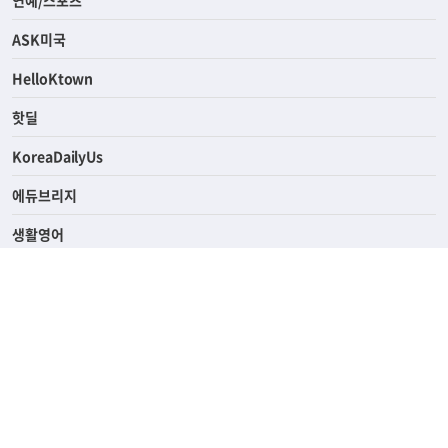
ASK미국
HelloKtown
핫딜
KoreaDailyUs
에듀브리지
생활영어
업소록
의료관광
해피빌리지
ABOUT
ADVERTISING
PRIVACY POLICY
TERMS OF SERVICE
윤리경영
고객센터
News Tips & Corrections
690 Wilshire Place Los Angeles, CA 90005