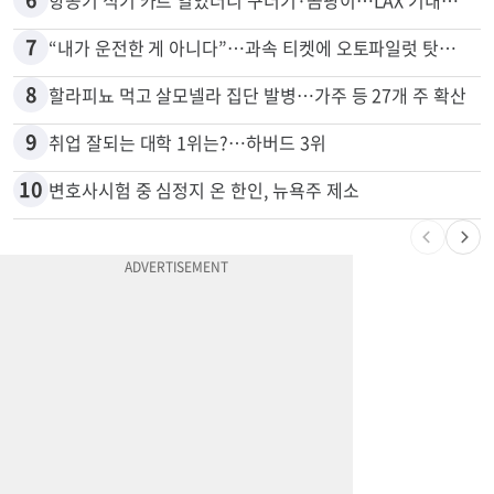
5
한인 남성, 처형 상대로 성범죄…"선처해줬더니 배신자 취급"
6
항공기 식기 카트 열었더니 구더기·곰팡이…LAX 기내식 업체 논란
7
“내가 운전한 게 아니다”…과속 티켓에 오토파일럿 탓한 운전자
8
할라피뇨 먹고 살모넬라 집단 발병…가주 등 27개 주 확산
9
취업 잘되는 대학 1위는?…하버드 3위
10
변호사시험 중 심정지 온 한인, 뉴욕주 제소