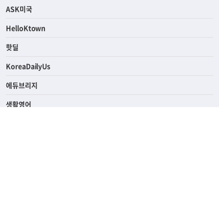
연예/스포츠
ASK미국
HelloKtown
핫딜
KoreaDailyUs
에듀브리지
생활영어
업소록
의료관광
해피빌리지
ABOUT
ADVERTISING
PRIVACY POLICY
TERMS OF SERVICE
윤리경영
고객센터
News Tips & Corrections