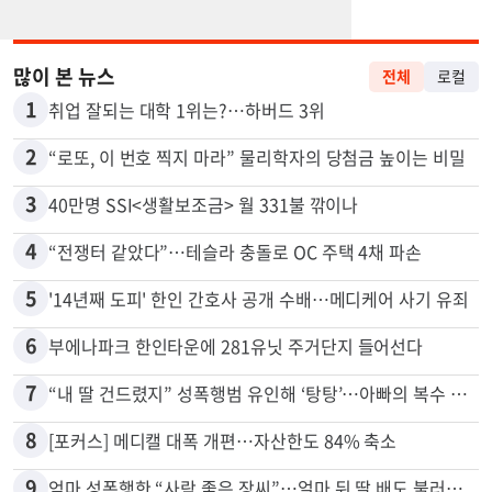
많이 본 뉴스
전체
로컬
1
취업 잘되는 대학 1위는?…하버드 3위
2
“로또, 이 번호 찍지 마라” 물리학자의 당첨금 높이는 비밀
3
40만명 SSI<생활보조금> 월 331불 깎이나
4
“전쟁터 같았다”…테슬라 충돌로 OC 주택 4채 파손
5
'14년째 도피' 한인 간호사 공개 수배…메디케어 사기 유죄
6
부에나파크 한인타운에 281유닛 주거단지 들어선다
7
“내 딸 건드렸지” 성폭행범 유인해 ‘탕탕’…아빠의 복수 결말
8
[포커스] 메디캘 대폭 개편…자산한도 84% 축소
9
엄마 성폭행한 “사람 좋은 장씨”…얼마 뒤 딸 배도 불러왔다