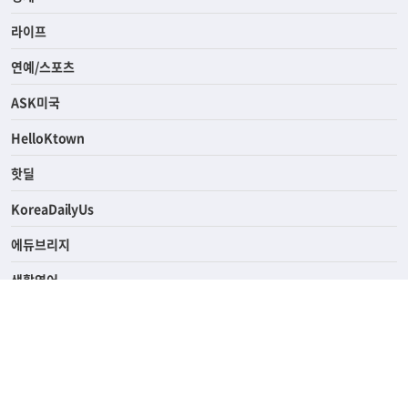
사회
경제
라이프
연예/스포츠
ASK미국
HelloKtown
핫딜
KoreaDailyUs
에듀브리지
생활영어
업소록
의료관광