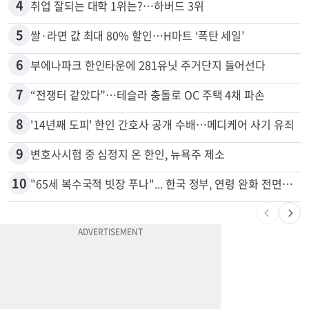
3
5주간 차 안 몰면 최대 600불 지급
4
취업 잘되는 대학 1위는?…하버드 3위
5
쌀·라면 값 최대 80% 할인…H마트 ‘폭탄 세일’
6
부에나파크 한인타운에 281유닛 주거단지 들어선다
7
“전쟁터 같았다”…테슬라 충돌로 OC 주택 4채 파손
8
'14년째 도피' 한인 간호사 공개 수배…메디케어 사기 유죄
9
변호사시험 중 심정지 온 한인, 뉴욕주 제소
10
"65세 복수국적 빗장 푸나"... 한국 정부, 연령 완화 전면 추진