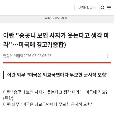
이란 "송곳니 보인 사자가 웃는다고 생각 마
라"…미국에 경고?(종합)
연합뉴스
2026.05.08 05:26
이란 외무 "미국은 외교국면마다 무모한 군사적 모험"
이란 "송곳니 보인 사자가 웃는다고 생각 마라"…미국에 경고?
(종합)
이란 외무 "미국은 외교국면마다 무모한 군사적 모험"