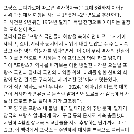
프랑스 르피가로에 따르면 역사학자들은 그해 6월까지 이어진
시위 과정에서 희생된 사람을 1만5천∼2만명으로 추산한다.
이 사건은 9년 뒤인 1954년 알제리 독립 전쟁으로 이어지는 결정
적 도화선이 됐다.
엘리제궁은 "프랑스 국민들이 해방을 축하하던 바로 그 시기에
세티프, 겔마, 케라타 등지에서 시위에 대한 탄압은 수 주간 지속
됐고 수천 명의 희생자를 냈다"면서 "이것이 우리 역사의 진실이
며 이를 정면으로 직시하는 것이 프랑스의 명예"라고 밝혔다.
이어 "프랑스가 역사를 바라보는 이런 냉철한 시각은 오늘날 프
랑스 국민과 알제리 국민의 이익을 위해, 미래를 향한 신뢰와 희
망이 담긴 관계를 구축하는 데 기여할 것"이라고 덧붙였다.
과거 식민 역사로 묶인 두 나라는 2024년 에마뉘엘 마크롱 대통
령이 서사하라 영유권을 둘러싼 알제리와 모로코 간 갈등에서 사
실상 모로코 편을 들며 위기가 고조됐다.
이후 양국은 프랑스 내 불법 체류 알제리인의 추방 문제, 알제리
당국의 프랑스-알제리계 작가 구금 등의 문제로 계속 충돌했다.
지난해 4월엔 상대국 외교관들을 서로 추방하는 단계까지 이르
렀고, 이 맥락에서 프랑스는 주알제리 대사를 본국으로 불러들이