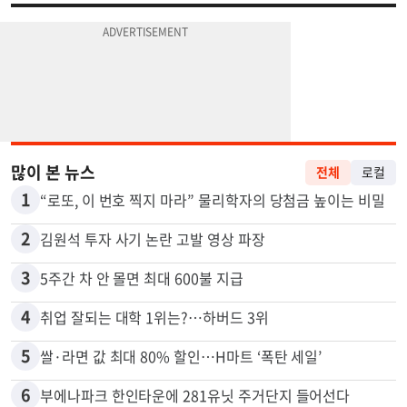
많이 본 뉴스
전체
로컬
1
“로또, 이 번호 찍지 마라” 물리학자의 당첨금 높이는 비밀
2
김원석 투자 사기 논란 고발 영상 파장
3
5주간 차 안 몰면 최대 600불 지급
4
취업 잘되는 대학 1위는?…하버드 3위
5
쌀·라면 값 최대 80% 할인…H마트 ‘폭탄 세일’
6
부에나파크 한인타운에 281유닛 주거단지 들어선다