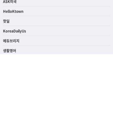
ASK미국
HelloKtown
핫딜
KoreaDailyUs
에듀브리지
생활영어
업소록
의료관광
해피빌리지
ABOUT
ADVERTISING
PRIVACY POLICY
TERMS OF SERVICE
윤리경영
고객센터
News Tips & Corrections
690 Wilshire Place Los Angeles, CA 90005
TEL. (213) 368-2500 FAX. (213) 389-6196
© Joongangilbo USA. All Rights Reserved.