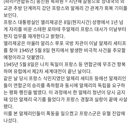
(파리=연합뉴스) 송진원 특파원 = 지난해 갈등으로 상대국의 외
교관 추방 단계까지 갔던 프랑스와 알제리 간 관계가 회복 기미를
보인다.
프랑스 대통령실인 엘리제궁은 8일(현지시간) 성명에서 1년 넘
게 자리를 비운 스테판 로마테 주알제리 프랑스 대사가 이날부터
현지 업무를 재개한다고 밝혔다.
엘리제궁은 아울러 알리스 루포 국방 차관이 이날 알제리 세티프
를 찾아 1945년 5월 8일 현지에서 발생한 비극적 사건을 추모할
예정이라고 덧붙였다.
1945년 5월 8일은 나치 독일이 프랑스 등 연합군에 무조건 항복
하며 유럽에서 제2차 세계대전이 끝난 날이다.
같은 날 당시 프랑스 식민지였던 알제리 세티프 등에선 알제리인
들이 연합군의 승리를 축하함과 동시에 알제리의 독립을 요구하
는 평화 행진을 벌였다. 이 과정에서 한 알제리 청년이 당시 금지
돼 있던 알제리 국기를 들었다가 프랑스 경찰과 실랑이 끝에 사살
됐다.
이를 본 알제리인들이 폭동을 일으켰고 프랑스군은 유혈 진압에
나섰다.