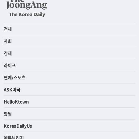
전체
사회
경제
라이프
연예/스포츠
ASK미국
HelloKtown
핫딜