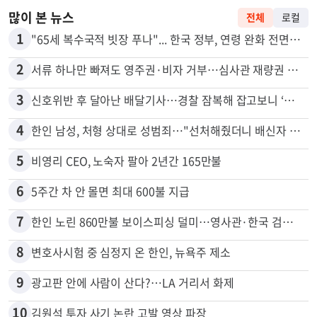
많이 본 뉴스
전체
로컬
1
"65세 복수국적 빗장 푸나"... 한국 정부, 연령 완화 전면 추진
2
서류 하나만 빠져도 영주권·비자 거부…심사관 재량권 대폭 확대
3
신호위반 후 달아난 배달기사…경찰 잠복해 잡고보니 ‘반전’
4
한인 남성, 처형 상대로 성범죄…"선처해줬더니 배신자 취급"
5
비영리 CEO, 노숙자 팔아 2년간 165만불
6
5주간 차 안 몰면 최대 600불 지급
7
한인 노린 860만불 보이스피싱 덜미…영사관·한국 검찰 사칭
8
변호사시험 중 심정지 온 한인, 뉴욕주 제소
9
광고판 안에 사람이 산다?…LA 거리서 화제