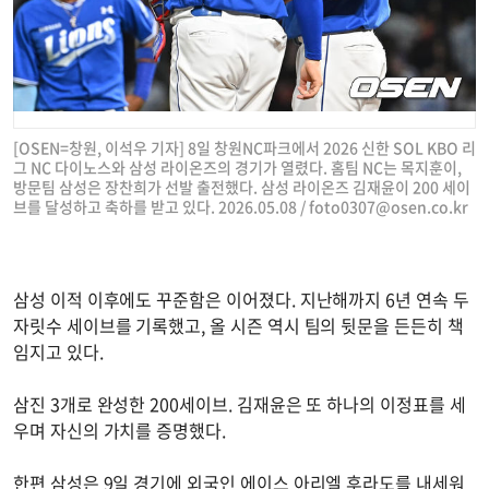
[OSEN=창원, 이석우 기자] 8일 창원NC파크에서 2026 신한 SOL KBO 리
그 NC 다이노스와 삼성 라이온즈의 경기가 열렸다. 홈팀 NC는 목지훈이,
방문팀 삼성은 장찬희가 선발 출전했다. 삼성 라이온즈 김재윤이 200 세이
브를 달성하고 축하를 받고 있다. 2026.05.08 /
foto0307@osen.co.kr
삼성 이적 이후에도 꾸준함은 이어졌다. 지난해까지 6년 연속 두
자릿수 세이브를 기록했고, 올 시즌 역시 팀의 뒷문을 든든히 책
임지고 있다.
삼진 3개로 완성한 200세이브. 김재윤은 또 하나의 이정표를 세
우며 자신의 가치를 증명했다.
한편 삼성은 9일 경기에 외국인 에이스 아리엘 후라도를 내세워