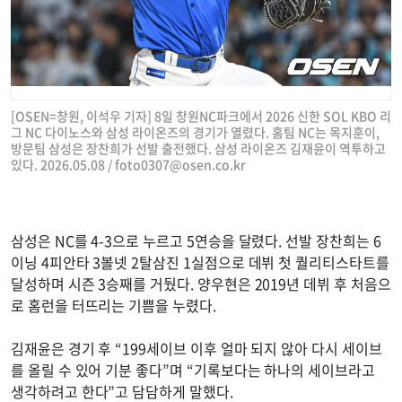
[OSEN=창원, 이석우 기자] 8일 창원NC파크에서 2026 신한 SOL KBO 리
그 NC 다이노스와 삼성 라이온즈의 경기가 열렸다. 홈팀 NC는 목지훈이,
방문팀 삼성은 장찬희가 선발 출전했다. 삼성 라이온즈 김재윤이 역투하고
있다. 2026.05.08 /
foto0307@osen.co.kr
삼성은 NC를 4-3으로 누르고 5연승을 달렸다. 선발 장찬희는 6
이닝 4피안타 3볼넷 2탈삼진 1실점으로 데뷔 첫 퀄리티스타트를
달성하며 시즌 3승째를 거뒀다. 양우현은 2019년 데뷔 후 처음으
로 홈런을 터뜨리는 기쁨을 누렸다.
김재윤은 경기 후 “199세이브 이후 얼마 되지 않아 다시 세이브
를 올릴 수 있어 기분 좋다”며 “기록보다는 하나의 세이브라고
생각하려고 한다”고 담담하게 말했다.