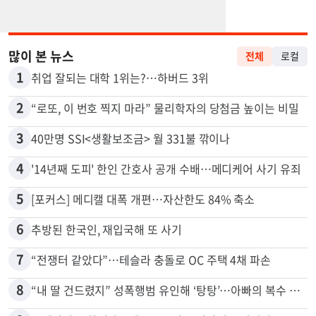
많이 본 뉴스
전체
로컬
1
취업 잘되는 대학 1위는?…하버드 3위
2
“로또, 이 번호 찍지 마라” 물리학자의 당첨금 높이는 비밀
3
40만명 SSI<생활보조금> 월 331불 깎이나
4
'14년째 도피' 한인 간호사 공개 수배…메디케어 사기 유죄
5
[포커스] 메디캘 대폭 개편…자산한도 84% 축소
6
추방된 한국인, 재입국해 또 사기
7
“전쟁터 같았다”…테슬라 충돌로 OC 주택 4채 파손
8
“내 딸 건드렸지” 성폭행범 유인해 ‘탕탕’…아빠의 복수 결말