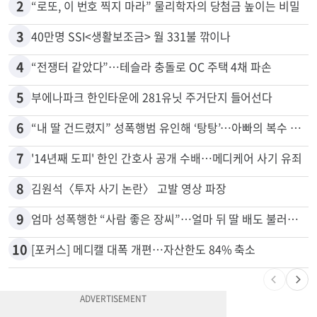
2
“로또, 이 번호 찍지 마라” 물리학자의 당첨금 높이는 비밀
3
40만명 SSI<생활보조금> 월 331불 깎이나
4
“전쟁터 같았다”…테슬라 충돌로 OC 주택 4채 파손
5
부에나파크 한인타운에 281유닛 주거단지 들어선다
6
“내 딸 건드렸지” 성폭행범 유인해 ‘탕탕’…아빠의 복수 결말
7
'14년째 도피' 한인 간호사 공개 수배…메디케어 사기 유죄
8
김원석〈투자 사기 논란〉 고발 영상 파장
9
엄마 성폭행한 “사람 좋은 장씨”…얼마 뒤 딸 배도 불러왔다
10
[포커스] 메디캘 대폭 개편…자산한도 84% 축소