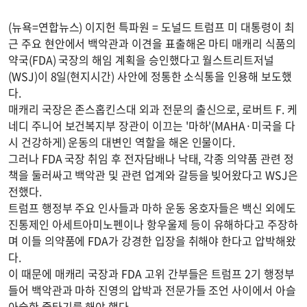
(뉴욕=연합뉴스) 이지헌 특파원 = 도널드 트럼프 미 대통령이 최
근 주요 현안에서 백악관과 이견을 표출해온 마티 매캐리 식품의
약국(FDA) 국장의 해임 계획을 승인했다고 월스트리트저널
(WSJ)이 8일(현지시간) 사안에 정통한 소식통을 인용해 보도했
다.
매캐리 국장은 존스홉킨스대 외과 전문의 출신으로, 로버트 F. 케
네디 주니어 보건복지부 장관이 이끄는 '마하'(MAHA·미국을 다
시 건강하게) 운동의 대변인 역할을 해온 인물이다.
그러나 FDA 국장 취임 후 전자담배나 낙태, 각종 의약품 관련 정
책을 둘러싸고 백악관 및 관련 업계와 갈등을 빚어왔다고 WSJ은
전했다.
트럼프 행정부 주요 인사들과 마하 운동 옹호자들은 백신 외에도
진통제인 아세트아미노펜이나 항우울제 등이 유해하다고 주장하
며 이들 의약품에 FDA가 강경한 입장을 취해야 한다고 압박해왔
다.
이 때문에 매캐리 국장과 FDA 고위 간부들은 트럼프 2기 행정부
들어 백악관과 마하 진영의 압박과 전문가들 조언 사이에서 아슬
아슬한 줄타기를 해야 했다.