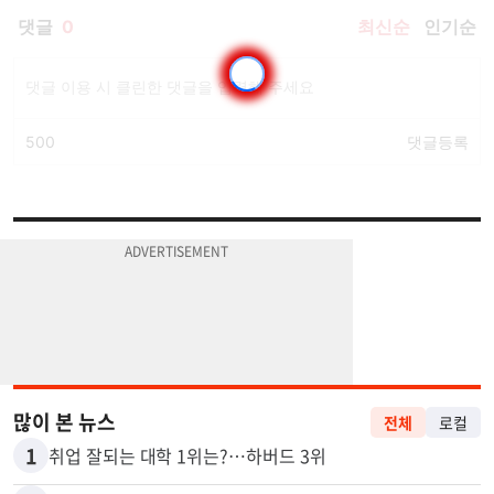
많이 본 뉴스
전체
로컬
1
취업 잘되는 대학 1위는?…하버드 3위