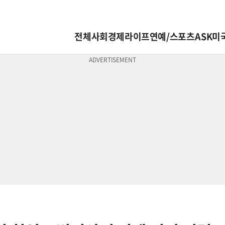
전체
사회
경제
라이프
연예/스포츠
ASK미