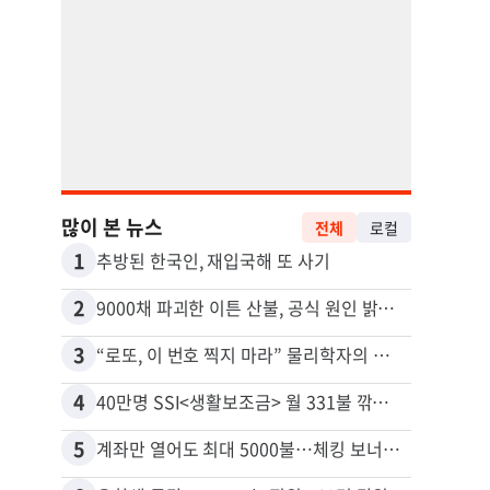
많이 본 뉴스
전체
로컬
1
11
추방된 한국인, 재입국해 또 사기
2
12
9000채 파괴한 이튼 산불, 공식 원인 밝혀졌다
3
13
“로또, 이 번호 찍지 마라” 물리학자의 당첨금 높이는 비밀
4
14
40만명 SSI<생활보조금> 월 331불 깎이나
5
15
계좌만 열어도 최대 5000불…체킹 보너스 무한 경쟁