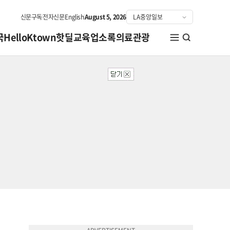
신문구독
전자신문
English
August 5, 2026
국
HelloKtown
핫딜
교육
업소록
의료관광