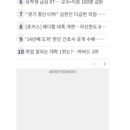
6
16
유학생 급감 IIT… 교수•직원 160명 감원
7
17
“경기 중단시켜!” 심판진 다급한 외침…폭염에 야구팬 쓰러졌다
8
18
[포커스] 메디캘 대폭 개편…자산한도 84% 축소
9
19
'14년째 도피' 한인 간호사 공개 수배…메디케어 사기 유죄
10
20
취업 잘되는 대학 1위는?…하버드 3위