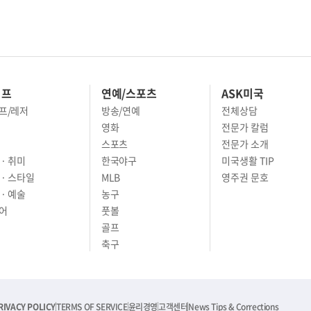
이프
연예/스포츠
ASK미국
프/레저
방송/연예
전체상담
영화
전문가 칼럼
스포츠
전문가 소개
· 취미
한국야구
미국생활 TIP
 · 스타일
MLB
영주권 문호
· 예술
농구
어
풋볼
골프
축구
RIVACY POLICY
TERMS OF SERVICE
윤리경영
고객센터
News Tips & Corrections