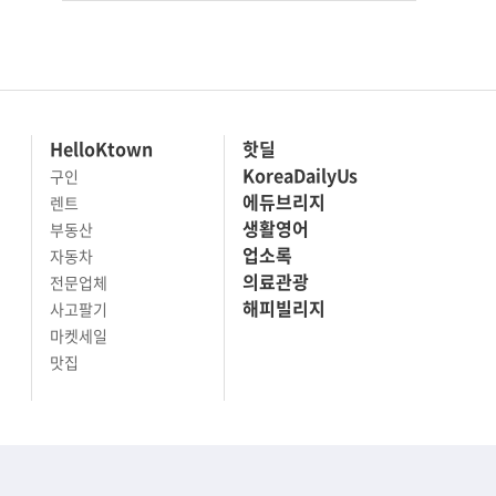
HelloKtown
핫딜
KoreaDailyUs
구인
에듀브리지
렌트
생활영어
부동산
업소록
자동차
의료관광
전문업체
해피빌리지
사고팔기
마켓세일
맛집