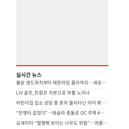
실시간 뉴스
불닭 샌드위치부터 레몬라임 콜라까지…새로운 맛이 쏟아진다 [쿠킹]
LIV 골프, 트럼프 자본으로 부활 노리나
어린이집 입소 상담 중 혼자 돌아다닌 아이 화상…대법 “원장 과실”
“전쟁터 같았다”…테슬라 충돌로 OC 주택 4채 파손
요세미티 “멀쩡해 보이는 나무도 위험”…여름철 가지 낙하 주의