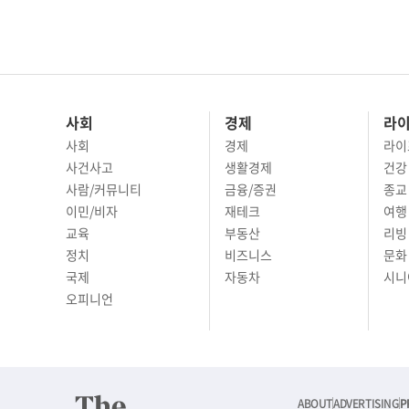
사회
경제
라
사회
경제
라이
사건사고
생활경제
건강
사람/커뮤니티
금융/증권
종교
이민/비자
재테크
여행 
교육
부동산
리빙
정치
비즈니스
문화 
국제
자동차
시니
오피니언
ABOUT
ADVERTISING
P