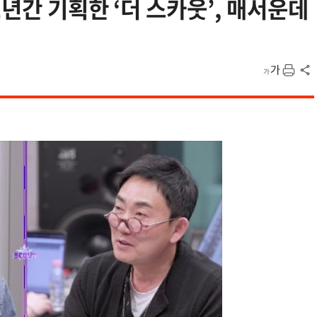
년간 기획한 ‘더 스카웃’, 매서운데