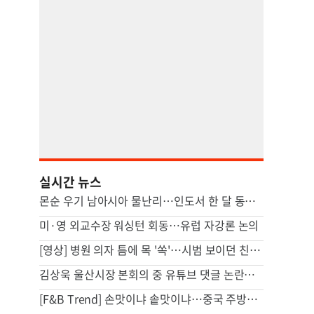
실시간 뉴스
몬순 우기 남아시아 물난리…인도서 한 달 동안 163명 사망
미·영 외교수장 워싱턴 회동…유럽 자강론 논의
[영상] 병원 의자 틈에 목 '쏙'…시범 보이던 친구마저 대참사
김상욱 울산시장 본회의 중 유튜브 댓글 논란…소통 vs 부적절
[F&B Trend] 손맛이냐 솥맛이냐…중국 주방을 점령한 조리로봇