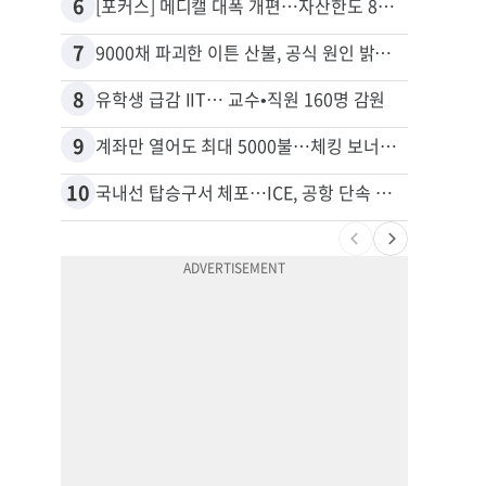
6
16
[포커스] 메디캘 대폭 개편…자산한도 84% 축소
7
17
9000채 파괴한 이튼 산불, 공식 원인 밝혀졌다
8
18
유학생 급감 IIT… 교수•직원 160명 감원
9
19
계좌만 열어도 최대 5000불…체킹 보너스 무한 경쟁
10
20
국내선 탑승구서 체포…ICE, 공항 단속 확대