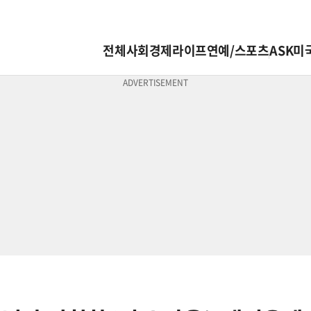
전체
사회
경제
라이프
연예/스포츠
ASK미