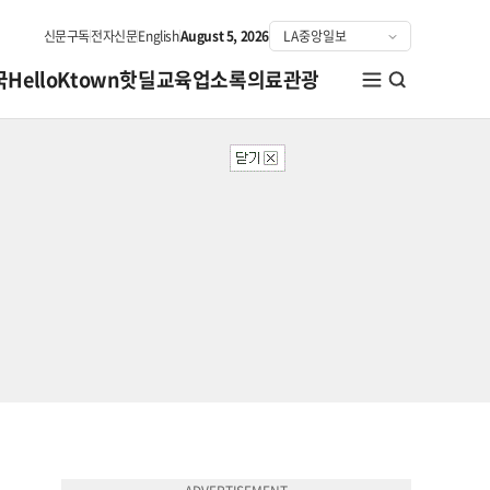
신문구독
전자신문
English
August 5, 2026
국
HelloKtown
핫딜
교육
업소록
의료관광