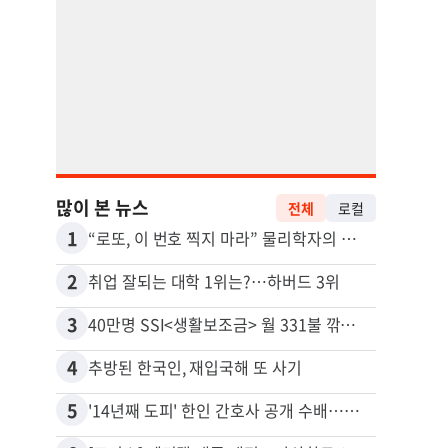
많이 본 뉴스
전체
로컬
1
11
“로또, 이 번호 찍지 마라” 물리학자의 당첨금 높이는 비밀
2
12
취업 잘되는 대학 1위는?…하버드 3위
3
13
40만명 SSI<생활보조금> 월 331불 깎이나
4
14
추방된 한국인, 재입국해 또 사기
5
15
'14년째 도피' 한인 간호사 공개 수배…메디케어 사기 유죄