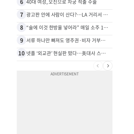
6
16
40대 여성, 오진으로 자궁 적출 수술
7
17
광고판 안에 사람이 산다?…LA 거리서 화제
8
18
“술에 이것 한방울 넣어라” 매일 소주 1병 까는 91세의 철칙
9
19
서류 하나만 빠져도 영주권·비자 거부…심사관 재량권 대폭 확대
10
20
넷플 ‘외교관’ 현실판 떴다…美대사 스틸 지키는 ‘신 스틸러’
비영리