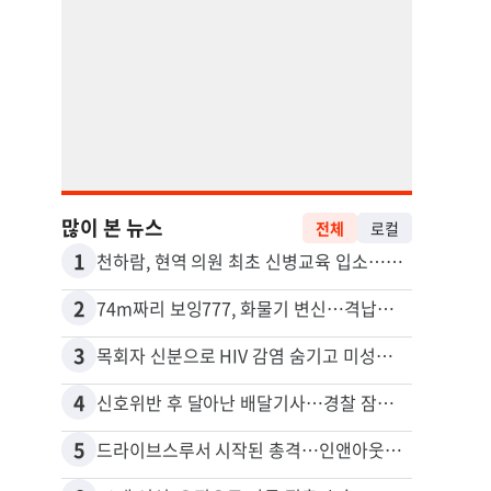
많이 본 뉴스
전체
로컬
1
11
천하람, 현역 의원 최초 신병교육 입소…논산서 2박3일 생활
2
12
74m짜리 보잉777, 화물기 변신…격납고서 ‘보물’ 찾는 인천공항
3
13
목회자 신분으로 HIV 감염 숨기고 미성년자와 성관계
4
14
신호위반 후 달아난 배달기사…경찰 잠복해 잡고보니 ‘반전’
포드 
5
15
드라이브스루서 시작된 총격…인앤아웃 참사 영상 공개