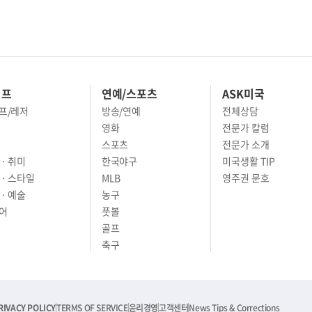
이프
연예/스포츠
ASK미국
프/레저
방송/연예
전체상담
영화
전문가 칼럼
스포츠
전문가 소개
· 취미
한국야구
미국생활 TIP
 · 스타일
MLB
영주권 문호
· 예술
농구
어
풋볼
골프
축구