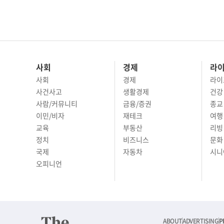
사회
경제
라
사회
경제
라이
사건사고
생활경제
건강
사람/커뮤니티
금융/증권
종교
이민/비자
재테크
여행 
교육
부동산
리빙
정치
비즈니스
문화 
국제
자동차
시니
오피니언