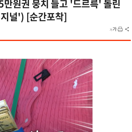
5만원권 뭉치 들고 '드르륵' 돌린
지널') [순간포착]