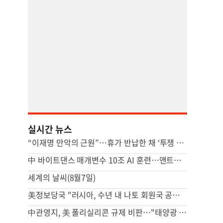
실시간 뉴스
“이재명 만악의 근원”…휴가 반납한 채 ‘투쟁 올인’하는 장동혁
中 바이트댄스 매개변수 10조 AI 훈련…앤트로픽 미토스와 비슷
세계의 날씨(8월7일)
美정보당국 "러시아, 수년 내 나토 회원국 공격 가능성"
中관영지, 美 폴리실리콘 규제 비판…"태양광 비용 높일 자충수"