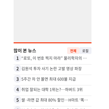
많이 본 뉴스
전체
로컬
1
11
“로또, 이 번호 찍지 마라” 물리학자의 당첨금 높이는 비밀
2
12
김원석 투자 사기 논란 고발 영상 파장
3
13
5주간 차 안 몰면 최대 600불 지급
4
14
취업 잘되는 대학 1위는?…하버드 3위
5
15
쌀·라면 값 최대 80% 할인…H마트 ‘폭탄 세일’