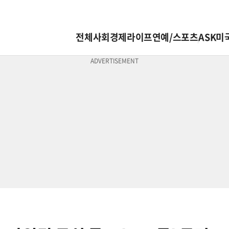
전체
사회
경제
라이프
연예/스포츠
ASK미