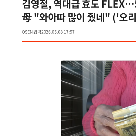
김영철, 역대급 효도 FLEX…
母 "와아따 많이 줬네" ('오리
OSEN
2026.05.08 17:57