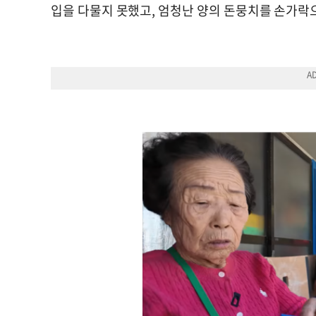
입을 다물지 못했고, 엄청난 양의 돈뭉치를 손가락으