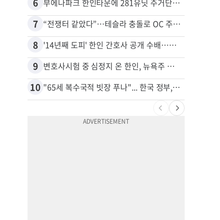
6
16
부에나파크 한인타운에 281유닛 주거단지 들어선다
7
17
“전쟁터 같았다”…테슬라 충돌로 OC 주택 4채 파손
8
18
'14년째 도피' 한인 간호사 공개 수배…메디케어 사기 유죄
9
19
변호사시험 중 심정지 온 한인, 뉴욕주 제소
10
20
"65세 복수국적 빗장 푸나"... 한국 정부, 연령 완화 전면 추진