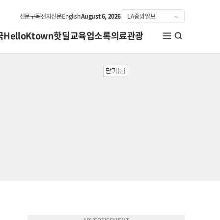
신문구독
전자신문
English
August 6, 2026
국
HelloKtown
핫딜
교육
업소록
의료관광