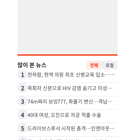
많이 본 뉴스
전체
로컬
1
11
천하람, 현역 의원 최초 신병교육 입소…논산서 2박3일 생활
2
12
목회자 신분으로 HIV 감염 숨기고 미성년자와 성관계
3
13
74m짜리 보잉777, 화물기 변신…격납고서 ‘보물’ 찾는 인천공항
포드 
4
14
40대 여성, 오진으로 자궁 적출 수술
5
15
드라이브스루서 시작된 총격…인앤아웃 참사 영상 공개