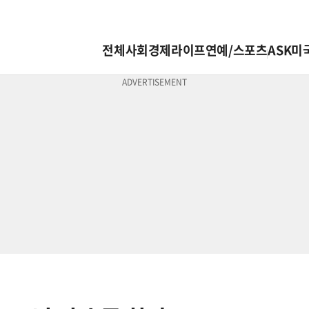
전체
사회
경제
라이프
연예/스포츠
ASK미