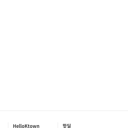
HelloKtown
핫딜