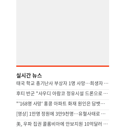
실시간 뉴스
태국 학교 총기난사 부상자 1명 사망…희생자 8명으로 늘어
후티 반군 "사우디 아람코 정유시설 드론으로 타격"(종합)
"'168명 사망' 홍콩 아파트 화재 원인은 담뱃불"…조사결과 발표
[영상] 1만명 정원에 3만9천명…유혈사태로 번진 스리랑카 교도소 폭동
美, 우파 집권 콜롬비아에 안보지원 10억달러 제공키로