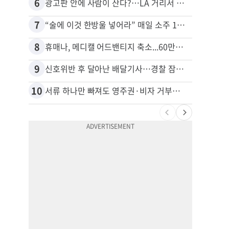
6
16
광고판 안에 사람이 산다?…LA 거리서 화제
7
17
“술에 이것 한방울 넣어라” 매일 소주 1병 까는 91세의 철칙
8
18
휴매나, 메디캘 어드밴티지 축소...60만명 플랜 상실 위기
9
19
신호위반 후 달아난 배달기사…경찰 잠복해 잡고보니 ‘반전’
10
20
서류 하나만 빠져도 영주권·비자 거부…심사관 재량권 대폭 확대