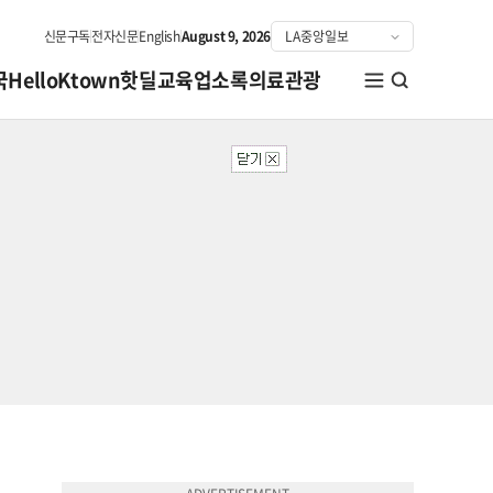
신문구독
전자신문
English
August 9, 2026
국
HelloKtown
핫딜
교육
업소록
의료관광