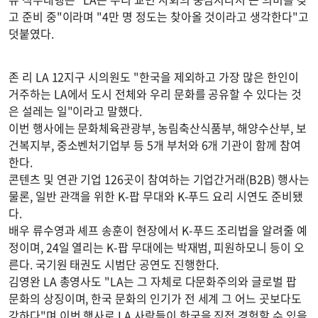
고 준비 중"이라며 "4만 명 정도는 찾아올 것이라고 생각한다"고
덧붙였다.
존 리 LA 12지구 시의원도 "한국을 제외하고 가장 많은 한인이
거주하는 LA에서 도시 전체와 우리 문화를 공유할 수 있다는 것
은 설레는 일"이라고 말했다.
이번 행사에는 문화체육관광부, 농림축산식품부, 해양수산부, 보
건복지부, 중소벤처기업부 등 5개 부처와 6개 기관이 함께 참여
한다.
콘텐츠 및 연관 기업 126곳이 참여하는 기업간거래(B2B) 행사는
물론, 일반 관객을 위한 K-팝 무대와 K-푸드 요리 시연도 준비됐
다.
배우 류수영과 셰프 송훈이 현장에서 K-푸드 조리법을 알려줄 예
정이며, 24일 열리는 K-팝 무대에는 박재범, 피원하모니 등이 오
른다. 국기원 태권도 시범단 공연도 진행한다.
김영완 LA 총영사도 "LA는 그 자체로 다문화주의와 글로벌 팝
문화의 상징이며, 한국 문화의 인기가 전 세계 그 어느 곳보다도
강하다"며 이번 행사로 LA 사람들이 한국을 직접 경험할 수 있을