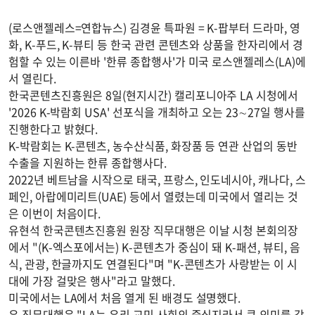
(로스앤젤레스=연합뉴스) 김경윤 특파원 = K-팝부터 드라마, 영
화, K-푸드, K-뷰티 등 한국 관련 콘텐츠와 상품을 한자리에서 경
험할 수 있는 이른바 '한류 종합행사'가 미국 로스앤젤레스(LA)에
서 열린다.
한국콘텐츠진흥원은 8일(현지시간) 캘리포니아주 LA 시청에서
'2026 K-박람회 USA' 선포식을 개최하고 오는 23∼27일 행사를
진행한다고 밝혔다.
K-박람회는 K-콘텐츠, 농수산식품, 화장품 등 연관 산업의 동반
수출을 지원하는 한류 종합행사다.
2022년 베트남을 시작으로 태국, 프랑스, 인도네시아, 캐나다, 스
페인, 아랍에미리트(UAE) 등에서 열렸는데 미국에서 열리는 것
은 이번이 처음이다.
유현석 한국콘텐츠진흥원 원장 직무대행은 이날 시청 본회의장
에서 "(K-엑스포에서는) K-콘텐츠가 중심이 돼 K-패션, 뷰티, 음
식, 관광, 한글까지도 연결된다"며 "K-콘텐츠가 사랑받는 이 시
대에 가장 걸맞은 행사"라고 말했다.
미국에서는 LA에서 처음 열게 된 배경도 설명했다.
유 직무대행은 "LA는 우리 교민 사회의 중심지라서 큰 의미를 갖