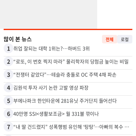
많이 본 뉴스
전체
로컬
1
취업 잘되는 대학 1위는?…하버드 3위
2
“로또, 이 번호 찍지 마라” 물리학자의 당첨금 높이는 비밀
3
“전쟁터 같았다”…테슬라 충돌로 OC 주택 4채 파손
4
김원석 투자 사기 논란 고발 영상 파장
5
부에나파크 한인타운에 281유닛 주거단지 들어선다
6
40만명 SSI<생활보조금> 월 331불 깎이나
7
“내 딸 건드렸지” 성폭행범 유인해 ‘탕탕’…아빠의 복수 결말