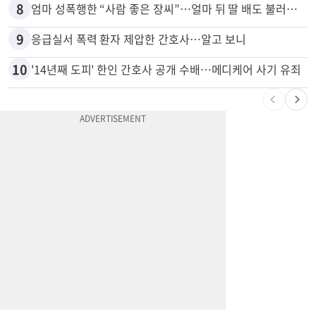
8
엄마 성폭행한 “사람 좋은 장씨”…얼마 뒤 딸 배도 불러왔다
9
응급실서 폭력 환자 제압한 간호사…알고 보니
10
'14년째 도피' 한인 간호사 공개 수배…메디케어 사기 유죄