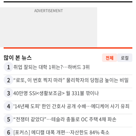
많이 본 뉴스
전체
로컬
1
취업 잘되는 대학 1위는?…하버드 3위
2
“로또, 이 번호 찍지 마라” 물리학자의 당첨금 높이는 비밀
3
40만명 SSI<생활보조금> 월 331불 깎이나
4
'14년째 도피' 한인 간호사 공개 수배…메디케어 사기 유죄
5
“전쟁터 같았다”…테슬라 충돌로 OC 주택 4채 파손
6
[포커스] 메디캘 대폭 개편…자산한도 84% 축소