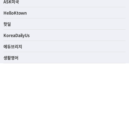
ASK미국
HelloKtown
핫딜
KoreaDailyUs
에듀브리지
생활영어
업소록
의료관광
해피빌리지
ABOUT
ADVERTISING
PRIVACY POLICY
TERMS OF SERVICE
윤리경영
고객센터
News Tips & Corrections
690 Wilshire Place Los Angeles, CA 90005
TEL. (213) 368-2500 FAX. (213) 389-6196
© Joongangilbo USA. All Rights Reserved.