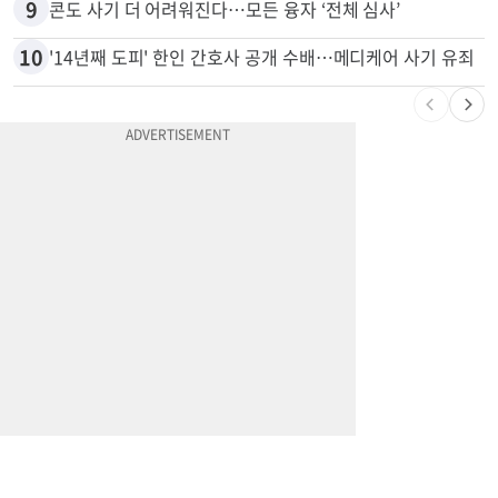
8
차값보다 빚이 더 많다…‘깡통차’ 트레이드인 급증
9
콘도 사기 더 어려워진다…모든 융자 ‘전체 심사’
10
'14년째 도피' 한인 간호사 공개 수배…메디케어 사기 유죄