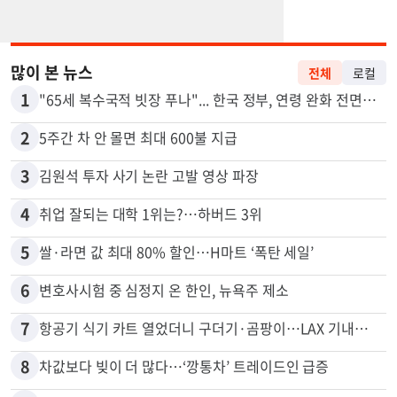
많이 본 뉴스
전체
로컬
1
"65세 복수국적 빗장 푸나"... 한국 정부, 연령 완화 전면 추진
2
5주간 차 안 몰면 최대 600불 지급
3
김원석 투자 사기 논란 고발 영상 파장
4
취업 잘되는 대학 1위는?…하버드 3위
5
쌀·라면 값 최대 80% 할인…H마트 ‘폭탄 세일’
6
변호사시험 중 심정지 온 한인, 뉴욕주 제소
7
항공기 식기 카트 열었더니 구더기·곰팡이…LAX 기내식 업체 논란