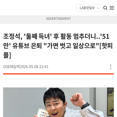
조정석, '둘째 득녀' 후 활동 멈추더니..'51
만' 유튜브 은퇴 "가면 벗고 일상으로"[핫피
플]
OSEN
2026.05.08 22:41