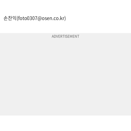
손찬익(
foto0307@osen.co.kr
)