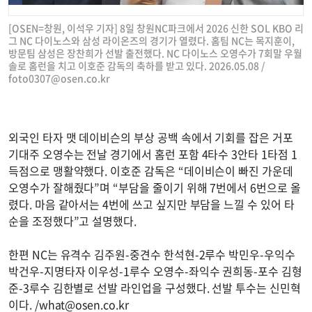
[OSEN=창원, 이석우 기자] 8일 창원NC파크에서 2026 신한 SOL KBO 리
그 NC 다이노스와 삼성 라이온즈의 경기가 열렸다. 홈팀 NC는 목지훈이,
방문팀 삼성은 장찬희가 선발 출전했다. NC 다이노스 오영수가 7회말 우월
솔로 홈런을 치고 이호준 감독의 축하를 받고 있다. 2026.05.08 /
foto0307@osen.co.kr
외국인 타자 맷 데이비슨의 부상 공백 속에서 기회를 잡은 거포
기대주 오영수는 전날 경기에서 홈런 포함 4타수 3안타 1타점 1
득점으로 맹활약했다. 이호준 감독은 “데이비슨이 빠진 가운데
오영수가 잘해줬다”며 “부담을 줄이기 위해 7번에서 6번으로 올
렸다. 마음 같아서는 4번에 쓰고 싶지만 부담을 느낄 수 있어 타
순을 조정했다”고 설명했다.
한편 NC는 유격수 김주원-중견수 한석현-2루수 박민우-우익수
박건우-지명타자 이우성-1루수 오영수-좌익수 권희동-포수 김형
준-3루수 김한별로 선발 라인업을 구성했다. 선발 투수는 신민혁
이다. /
what@osen.co.kr