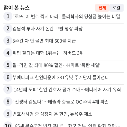
많이 본 뉴스
전체
로컬
1
“로또, 이 번호 찍지 마라” 물리학자의 당첨금 높이는 비밀
2
김원석 투자 사기 논란 고발 영상 파장
3
5주간 차 안 몰면 최대 600불 지급
4
취업 잘되는 대학 1위는?…하버드 3위
5
쌀·라면 값 최대 80% 할인…H마트 ‘폭탄 세일’
6
부에나파크 한인타운에 281유닛 주거단지 들어선다
7
'14년째 도피' 한인 간호사 공개 수배…메디케어 사기 유죄
8
“전쟁터 같았다”…테슬라 충돌로 OC 주택 4채 파손
9
변호사시험 중 심정지 온 한인, 뉴욕주 제소
10
"65세 복수국적 빗장 푸나"... 한국 정부, 연령 완화 전면 추진