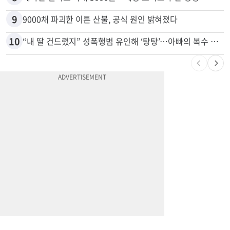
7
유학생 급감 IIT… 교수•직원 160명 감원
8
계좌만 열어도 최대 5000불…체킹 보너스 무한 경쟁
9
9000채 파괴한 이튼 산불, 공식 원인 밝혀졌다
10
“내 딸 건드렸지” 성폭행범 유인해 ‘탕탕’…아빠의 복수 결말