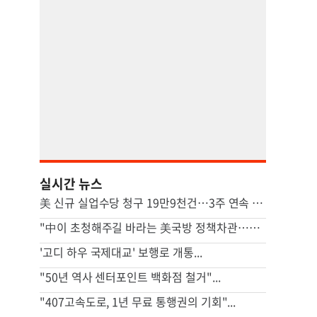
실시간 뉴스
美 신규 실업수당 청구 19만9천건…3주 연속 20만명 하회
"中이 초청해주길 바라는 美국방 정책차관…中은 소극적"
'고디 하우 국제대교' 보행로 개통...
"50년 역사 센터포인트 백화점 철거"...
"407고속도로, 1년 무료 통행권의 기회"...