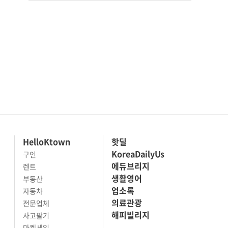
HelloKtown
핫딜
KoreaDailyUs
구인
에듀브리지
렌트
생활영어
부동산
업소록
자동차
의료관광
전문업체