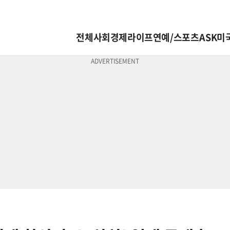
전체
사회
경제
라이프
연예/스포츠
ASK미