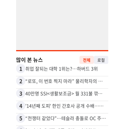
많이 본 뉴스
전체
로컬
1
11
취업 잘되는 대학 1위는?…하버드 3위
추방된
2
12
“로또, 이 번호 찍지 마라” 물리학자의 당첨금 높이는 비밀
3
13
40만명 SSI<생활보조금> 월 331불 깎이나
4
14
'14년째 도피' 한인 간호사 공개 수배…메디케어 사기 유죄
5
15
“전쟁터 같았다”…테슬라 충돌로 OC 주택 4채 파손
유학생