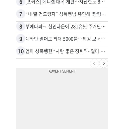
6
16
[포커스] 메디캘 대폭 개편…자산한도 84% 축소
7
17
“내 딸 건드렸지” 성폭행범 유인해 ‘탕탕’…아빠의 복수 결말
8
18
부에나파크 한인타운에 281유닛 주거단지 들어선다
김원석
9
19
계좌만 열어도 최대 5000불…체킹 보너스 무한 경쟁
10
20
엄마 성폭행한 “사람 좋은 장씨”…얼마 뒤 딸 배도 불러왔다