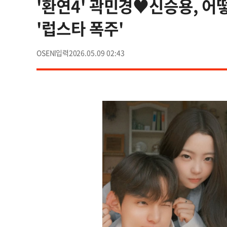
'환연4' 곽민경♥신승용, 어떻
'럽스타 폭주'
OSEN
2026.05.09 02:43