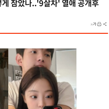
게 참았나..'9살차' 열애 공개후