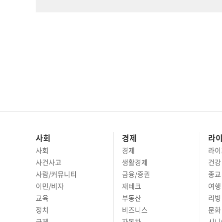
사회
경제
라
사회
경제
라이
사건사고
생활경제
건강
사람/커뮤니티
금융/증권
종교
이민/비자
재테크
여행 
교육
부동산
리빙