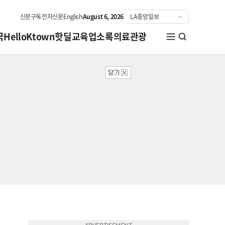
신문구독
전자신문
English
August 6, 2026
국
HelloKtown
핫딜
교육
업소록
의료관광