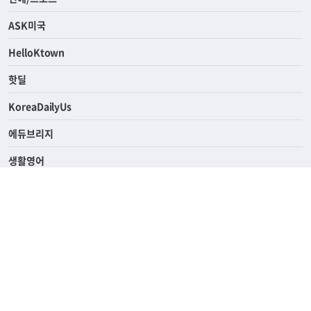
라이프
연예/스포츠
ASK미국
HelloKtown
핫딜
KoreaDailyUs
에듀브리지
생활영어
업소록
의료관광
해피빌리지
ABOUT
ADVERTISING
PRIVACY POLICY
TERMS OF SERVICE
윤리경영
고객센터
News Tips & Corrections