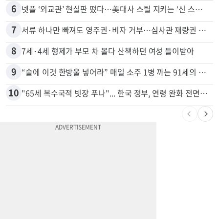
5
74m짜리 보잉777, 화물기 변신…격납고서 ‘보물’ 찾는 인천공항
6
넷플 ‘외교관’ 현실판 떴다…美대사 스틸 지키는 ‘신 스틸러’
7
서류 하나만 빠져도 영주권·비자 거부…심사관 재량권 대폭 확대
8
7세·4세 형제가 부모 차 몰다 산책하던 여성 들이받아
9
“술에 이것 한방울 넣어라” 매일 소주 1병 까는 91세의 철칙
10
"65세 복수국적 빗장 푸나"... 한국 정부, 연령 완화 전면 추진