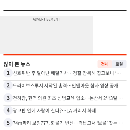
많이 본 뉴스
전체
로컬
1
신호위반 후 달아난 배달기사…경찰 잠복해 잡고보니 ‘반전’
2
드라이브스루서 시작된 총격…인앤아웃 참사 영상 공개
3
천하람, 현역 의원 최초 신병교육 입소…논산서 2박3일 생활
4
광고판 안에 사람이 산다?…LA 거리서 화제