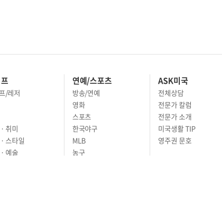
이프
연예/스포츠
ASK미국
프/레저
방송/연예
전체상담
영화
전문가 칼럼
스포츠
전문가 소개
· 취미
한국야구
미국생활 TIP
 · 스타일
MLB
영주권 문호
· 예술
농구
어
풋볼
골프
축구