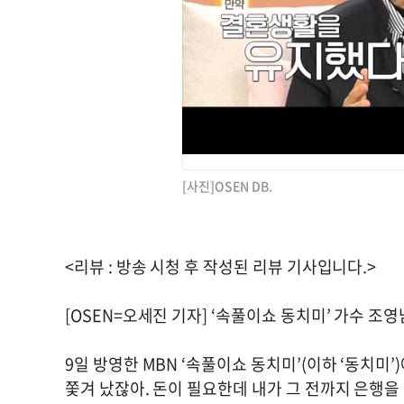
[사진]OSEN DB.
<리뷰 : 방송 시청 후 작성된 리뷰 기사입니다.>
[OSEN=오세진 기자] ‘속풀이쇼 동치미’ 가수 조
9일 방영한 MBN ‘속풀이쇼 동치미’(이하 ‘동치미
쫓겨 났잖아. 돈이 필요한데 내가 그 전까지 은행을 