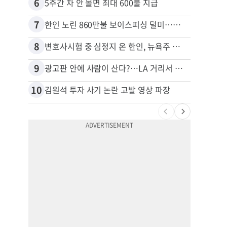
6
16
5주간 차 안 몰면 최대 600불 지급
7
17
한인 노린 860만불 보이스피싱 덜미…영사관·한국 검찰 사칭
8
18
변호사시험 중 심정지 온 한인, 뉴욕주 제소
9
19
광고판 안에 사람이 산다?…LA 거리서 화제
10
20
김원석 투자 사기 논란 고발 영상 파장