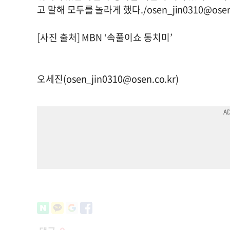
고 말해 모두를 놀라게 했다./
osen_jin0310@osen
[사진 출처] MBN ‘속풀이쇼 동치미’
오세진(
osen_jin0310@osen.co.kr
)