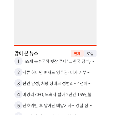
많이 본 뉴스
전체
로컬
1
11
"65세 복수국적 빗장 푸나"... 한국 정부, 연령 완화 전면 추진
취업 
2
12
서류 하나만 빠져도 영주권·비자 거부…심사관 재량권 대폭 확대
3
13
한인 남성, 처형 상대로 성범죄…"선처해줬더니 배신자 취급"
4
14
비영리 CEO, 노숙자 팔아 2년간 165만불
5
15
신호위반 후 달아난 배달기사…경찰 잠복해 잡고보니 ‘반전’