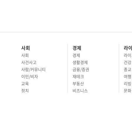
사회
경제
라
사회
경제
라이
사건사고
생활경제
건강
사람/커뮤니티
금융/증권
종교
이민/비자
재테크
여행 
교육
부동산
리빙
정치
비즈니스
문화 
국제
자동차
시니
오피니언