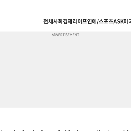
전체
사회
경제
라이프
연예/스포츠
ASK미