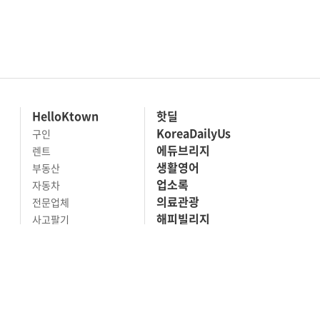
HelloKtown
핫딜
KoreaDailyUs
구인
에듀브리지
렌트
생활영어
부동산
업소록
자동차
의료관광
전문업체
해피빌리지
사고팔기
마켓세일
맛집