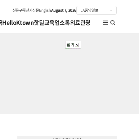
신문구독
전자신문
English
August 7, 2026
국
HelloKtown
핫딜
교육
업소록
의료관광