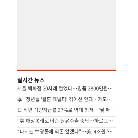
실시간 뉴스
서울 백화점 20차례 털었다…명품 2800만원어치 훔친 중국인
李 “청년들 ‘결혼 페널티’ 겪어선 안돼…제도상 불이익 면밀 조사”
日 작년 식량자급률 37%로 역대 최저…'쌀 파동' 여파
"美 해상봉쇄로 이란 원유수출 중단…하르그섬 정지"
“다시는 中광물에 의존 않겠다”…美, 4조원 ‘광업 프로젝트’ 추진