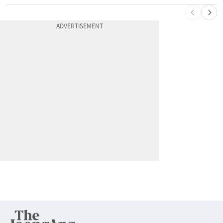
10
서류 하나만 빠져도 영주권·비자 거부…심사관 재량권 대폭 확대