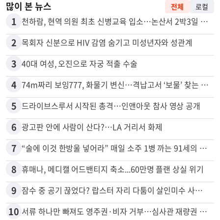
많이 본 뉴스
전체
로컬
1
천하람, 현역 의원 최초 신병교육 입소…논산서 2박3일 생활
2
목회자 신분으로 HIV 감염 숨기고 미성년자와 성관계
3
40대 여성, 오진으로 자궁 적출 수술
4
74m짜리 보잉777, 화물기 변신…격납고서 ‘보물’ 찾는 인천공항
5
드라이브스루서 시작된 총격…인앤아웃 참사 영상 공개
6
광고판 안에 사람이 산다?…LA 거리서 화제
7
“술에 이것 한방울 넣어라” 매일 소주 1병 까는 91세의 철칙
8
휴매나, 메디캘 어드밴티지 축소...60만명 플랜 상실 위기
9
잠수 중 공기 끊었다? 랍스터 자리 다툼이 살인미수 사건으로