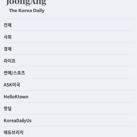
전체
사회
경제
라이프
연예/스포츠
ASK미국
HelloKtown
핫딜
KoreaDailyUs