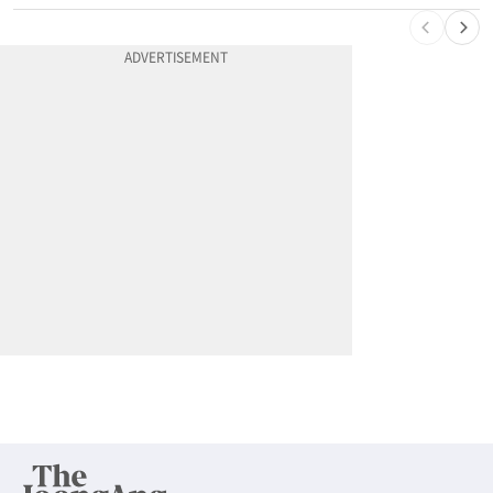
10
엄마 성폭행한 “사람 좋은 장씨”…얼마 뒤 딸 배도 불러왔다