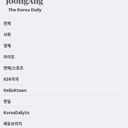
전체
사회
경제
라이프
연예/스포츠
ASK미국
HelloKtown
핫딜
KoreaDailyUs