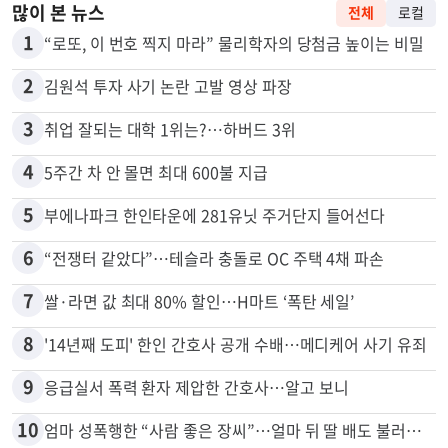
많이 본 뉴스
전체
로컬
1
“로또, 이 번호 찍지 마라” 물리학자의 당첨금 높이는 비밀
2
김원석 투자 사기 논란 고발 영상 파장
3
취업 잘되는 대학 1위는?…하버드 3위
4
5주간 차 안 몰면 최대 600불 지급
5
부에나파크 한인타운에 281유닛 주거단지 들어선다
6
“전쟁터 같았다”…테슬라 충돌로 OC 주택 4채 파손
7
쌀·라면 값 최대 80% 할인…H마트 ‘폭탄 세일’
8
'14년째 도피' 한인 간호사 공개 수배…메디케어 사기 유죄
9
응급실서 폭력 환자 제압한 간호사…알고 보니