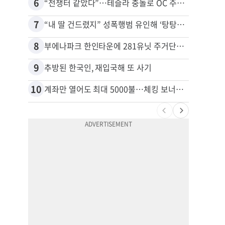
6
16
“전쟁터 같았다”…테슬라 충돌로 OC 주택 4채 파손
7
17
“내 딸 건드렸지” 성폭행범 유인해 ‘탕탕’…아빠의 복수 결말
8
18
부에나파크 한인타운에 281유닛 주거단지 들어선다
9
19
추방된 한국인, 재입국해 또 사기
10
20
계좌만 열어도 최대 5000불…체킹 보너스 무한 경쟁