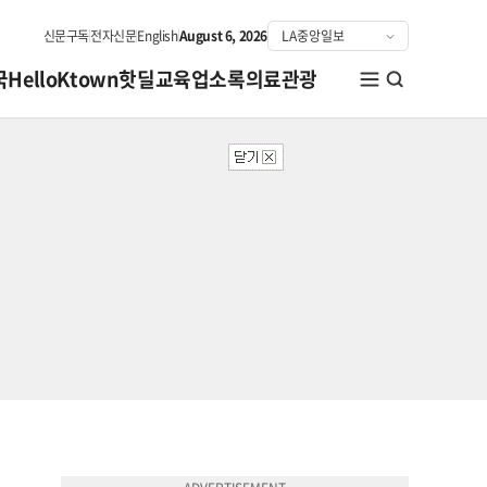
신문구독
전자신문
English
August 6, 2026
국
HelloKtown
핫딜
교육
업소록
의료관광