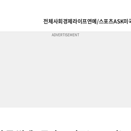
전체
사회
경제
라이프
연예/스포츠
ASK미