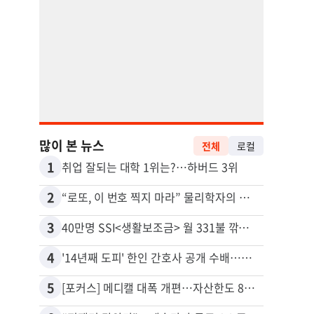
많이 본 뉴스
전체
로컬
1
11
취업 잘되는 대학 1위는?…하버드 3위
유학생
2
12
“로또, 이 번호 찍지 마라” 물리학자의 당첨금 높이는 비밀
3
13
40만명 SSI<생활보조금> 월 331불 깎이나
4
14
'14년째 도피' 한인 간호사 공개 수배…메디케어 사기 유죄
5
15
[포커스] 메디캘 대폭 개편…자산한도 84% 축소