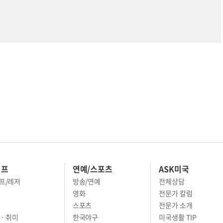
이프
연예/스포츠
ASK미국
프/레저
방송/연예
전체상담
영화
전문가 칼럼