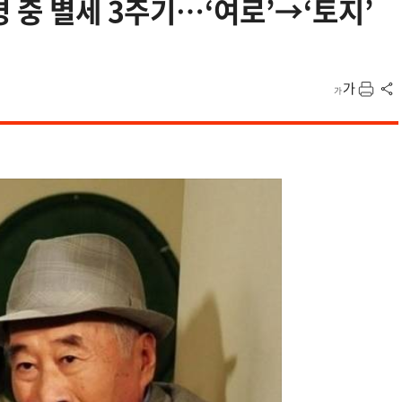
 중 별세 3주기…‘여로’→‘토지’