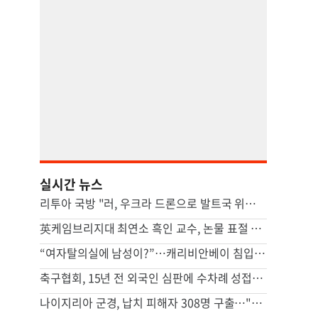
실시간 뉴스
리투아 국방 "러, 우크라 드론으로 발트국 위장공격 할수도"
英케임브리지대 최연소 흑인 교수, 논물 표절 의혹에 사임
“여자탈의실에 남성이?”…캐리비안베이 침입 신고, 일주일째 못 잡았다
축구협회, 15년 전 외국인 심판에 수차례 성접대...월드컵 예선도 포함
나이지리아 군경, 납치 피해자 308명 구출…"역대 하루 최대"